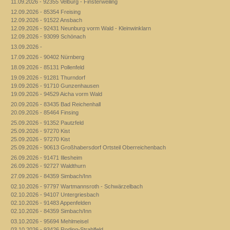
11.09.2026 - 92355 Velburg - Finsterweiling
12.09.2026 - 85354 Freising
12.09.2026 - 91522 Ansbach
12.09.2026 - 92431 Neunburg vorm Wald - Kleinwinklarn
12.09.2026 - 93099 Schönach
13.09.2026 -
17.09.2026 - 90402 Nürnberg
18.09.2026 - 85131 Pollenfeld
19.09.2026 - 91281 Thurndorf
19.09.2026 - 91710 Gunzenhausen
19.09.2026 - 94529 Aicha vorm Wald
20.09.2026 - 83435 Bad Reichenhall
20.09.2026 - 85464 Finsing
25.09.2026 - 91352 Pautzfeld
25.09.2026 - 97270 Kist
25.09.2026 - 97270 Kist
25.09.2026 - 90613 Großhabersdorf Ortsteil Oberreichenbach
26.09.2026 - 91471 Illesheim
26.09.2026 - 92727 Waldthurn
27.09.2026 - 84359 Simbach/Inn
02.10.2026 - 97797 Wartmannsroth - Schwärzelbach
02.10.2026 - 94107 Untergriesbach
02.10.2026 - 91483 Appenfelden
02.10.2026 - 84359 Simbach/Inn
03.10.2026 - 95694 Mehlmeisel
03.10.2026 - 93426 Roding-Strahlfeld