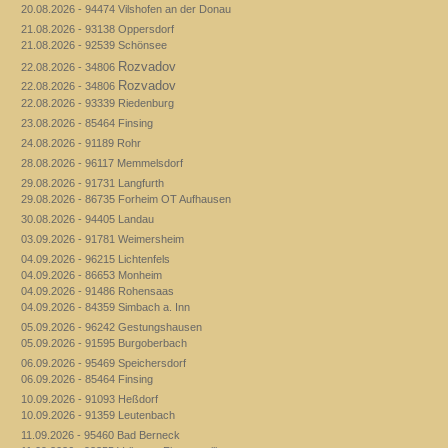
20.08.2026 - 94474 Vilshofen an der Donau
21.08.2026 - 93138 Oppersdorf
21.08.2026 - 92539 Schönsee
Rozvadov
22.08.2026 - 34806
Rozvadov
22.08.2026 - 34806
22.08.2026 - 93339 Riedenburg
23.08.2026 - 85464 Finsing
24.08.2026 - 91189 Rohr
28.08.2026 - 96117 Memmelsdorf
29.08.2026 - 91731 Langfurth
29.08.2026 - 86735 Forheim OT Aufhausen
30.08.2026 - 94405 Landau
03.09.2026 - 91781 Weimersheim
04.09.2026 - 96215 Lichtenfels
04.09.2026 - 86653 Monheim
04.09.2026 - 91486 Rohensaas
04.09.2026 - 84359 Simbach a. Inn
05.09.2026 - 96242 Gestungshausen
05.09.2026 - 91595 Burgoberbach
06.09.2026 - 95469 Speichersdorf
06.09.2026 - 85464 Finsing
10.09.2026 - 91093 Heßdorf
10.09.2026 - 91359 Leutenbach
11.09.2026 - 95460 Bad Berneck