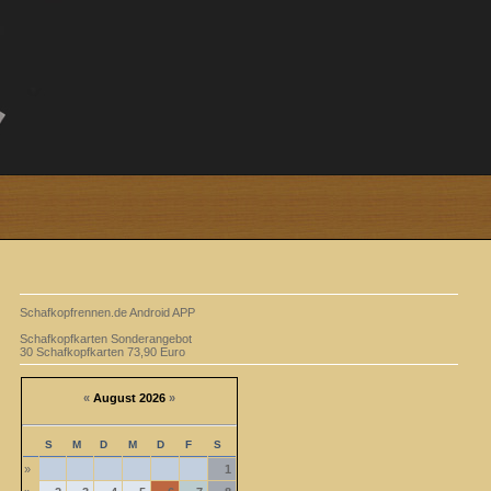
Schafkopfrennen.de Android APP
Schafkopfkarten Sonderangebot
30 Schafkopfkarten 73,90 Euro
«
August 2026
»
S
M
D
M
D
F
S
»
1