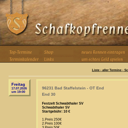
Liste - aller Termine - 
Freitag
96231 Bad Staffelstein - OT End
17.07.2026
um 19:00
End 30
Festzelt Schwabthaler SV
Schwabthaler SV
Startgebühr: 10 €
1.Preis 250€
2.Preis 100€
3.Preis 50€