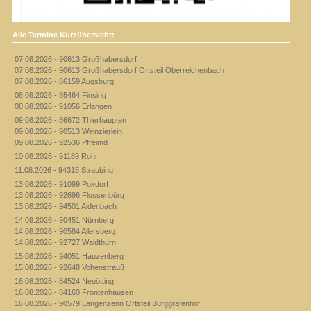
Alle Termine Kurzübersicht:
07.08.2026 - 90613 Großhabersdorf
07.08.2026 - 90613 Großhabersdorf Ortsteil Oberreichenbach
07.08.2026 - 86159 Augsburg
08.08.2026 - 85464 Finsing
08.08.2026 - 91056 Erlangen
09.08.2026 - 86672 Thierhaupten
09.08.2026 - 90513 Weinzierlein
09.08.2026 - 92536 Pfreimd
10.08.2026 - 91189 Rohr
11.08.2026 - 94315 Straubing
13.08.2026 - 91099 Poxdorf
13.08.2026 - 92696 Flossenbürg
13.08.2026 - 94501 Aidenbach
14.08.2026 - 90451 Nürnberg
14.08.2026 - 90584 Allersberg
14.08.2026 - 92727 Waldthurn
15.08.2026 - 94051 Hauzenberg
15.08.2026 - 92648 Vohenstrauß
16.08.2026 - 84524 Neuötting
16.08.2026 - 84160 Frontenhausen
16.08.2026 - 90579 Langenzenn Ortsteil Burggrafenhof