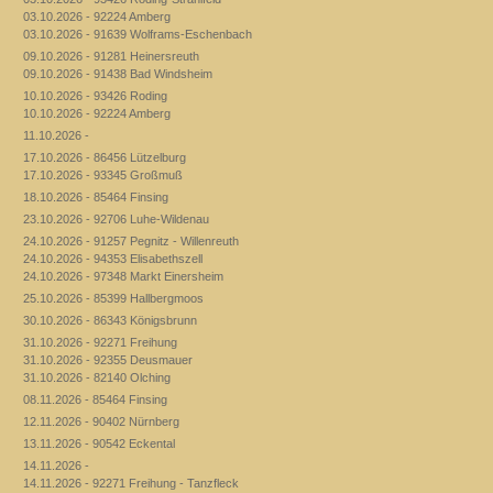
03.10.2026 - 92224 Amberg
03.10.2026 - 91639 Wolframs-Eschenbach
09.10.2026 - 91281 Heinersreuth
09.10.2026 - 91438 Bad Windsheim
10.10.2026 - 93426 Roding
10.10.2026 - 92224 Amberg
11.10.2026 -
17.10.2026 - 86456 Lützelburg
17.10.2026 - 93345 Großmuß
18.10.2026 - 85464 Finsing
23.10.2026 - 92706 Luhe-Wildenau
24.10.2026 - 91257 Pegnitz - Willenreuth
24.10.2026 - 94353 Elisabethszell
24.10.2026 - 97348 Markt Einersheim
25.10.2026 - 85399 Hallbergmoos
30.10.2026 - 86343 Königsbrunn
31.10.2026 - 92271 Freihung
31.10.2026 - 92355 Deusmauer
31.10.2026 - 82140 Olching
08.11.2026 - 85464 Finsing
12.11.2026 - 90402 Nürnberg
13.11.2026 - 90542 Eckental
14.11.2026 -
14.11.2026 - 92271 Freihung - Tanzfleck