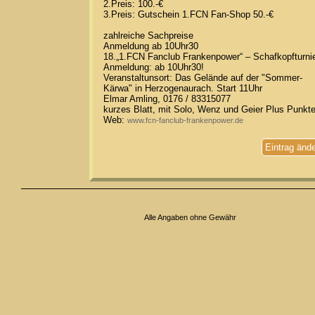
2.Preis: 100.-€
3.Preis: Gutschein 1.FCN Fan-Shop 50.-€
zahlreiche Sachpreise
Anmeldung ab 10Uhr30
18.„1.FCN Fanclub Frankenpower“ – Schafkopfturni
Anmeldung: ab 10Uhr30!
Veranstaltunsort: Das Gelände auf der "Sommer-
Kärwa" in Herzogenaurach. Start 11Uhr
Elmar Amling, 0176 / 83315077
kurzes Blatt, mit Solo, Wenz und Geier Plus Punkt
Web:
www.fcn-fanclub-frankenpower.de
Eintrag änd
Alle Angaben ohne Gewähr