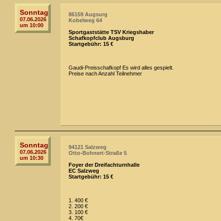
Sonntag
86159 Augsurg
07.06.2026
Kobelweg 64
um 10:00
Sportgaststätte TSV Kriegshaber
Schafkopfclub Augsburg
Startgebühr: 15 €
Gaudi-Preisschafkopf Es wird alles gespielt.
Preise nach Anzahl Teilnehmer
Sonntag
94121 Salzweg
07.06.2026
Otto-Bohnert-Straße 5
um 10:30
Foyer der Dreifachturnhalle
EC Salzweg
Startgebühr: 15 €
1. 400 €
2. 200 €
3. 100 €
4. 70€