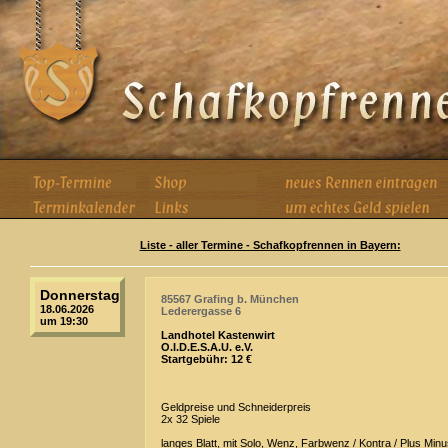
Liste - aller Termine - Schafkopfrennen in Bayern:
Donnerstag
85567 Grafing b. München
18.06.2026
Lederergasse 6
um 19:30
Landhotel Kastenwirt
O.I.D.E.S.A.U. e.V.
Startgebühr: 12 €
Geldpreise und Schneiderpreis
2x 32 Spiele
langes Blatt, mit Solo, Wenz, Farbwenz / Kontra / Plus Min