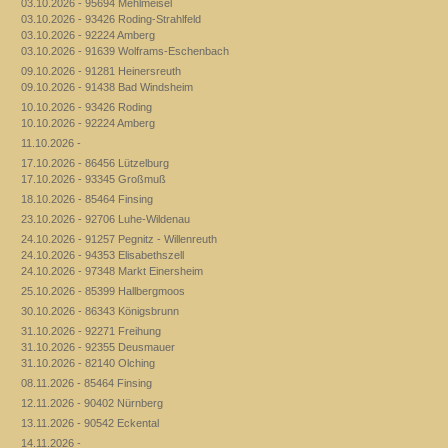
03.10.2026 - 95694 Mehlmeisel
03.10.2026 - 93426 Roding-Strahlfeld
03.10.2026 - 92224 Amberg
03.10.2026 - 91639 Wolframs-Eschenbach
09.10.2026 - 91281 Heinersreuth
09.10.2026 - 91438 Bad Windsheim
10.10.2026 - 93426 Roding
10.10.2026 - 92224 Amberg
11.10.2026 -
17.10.2026 - 86456 Lützelburg
17.10.2026 - 93345 Großmuß
18.10.2026 - 85464 Finsing
23.10.2026 - 92706 Luhe-Wildenau
24.10.2026 - 91257 Pegnitz - Willenreuth
24.10.2026 - 94353 Elisabethszell
24.10.2026 - 97348 Markt Einersheim
25.10.2026 - 85399 Hallbergmoos
30.10.2026 - 86343 Königsbrunn
31.10.2026 - 92271 Freihung
31.10.2026 - 92355 Deusmauer
31.10.2026 - 82140 Olching
08.11.2026 - 85464 Finsing
12.11.2026 - 90402 Nürnberg
13.11.2026 - 90542 Eckental
14.11.2026 -