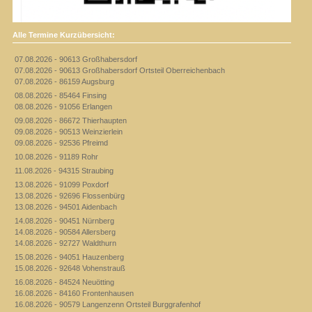
Alle Termine Kurzübersicht:
07.08.2026 - 90613 Großhabersdorf
07.08.2026 - 90613 Großhabersdorf Ortsteil Oberreichenbach
07.08.2026 - 86159 Augsburg
08.08.2026 - 85464 Finsing
08.08.2026 - 91056 Erlangen
09.08.2026 - 86672 Thierhaupten
09.08.2026 - 90513 Weinzierlein
09.08.2026 - 92536 Pfreimd
10.08.2026 - 91189 Rohr
11.08.2026 - 94315 Straubing
13.08.2026 - 91099 Poxdorf
13.08.2026 - 92696 Flossenbürg
13.08.2026 - 94501 Aidenbach
14.08.2026 - 90451 Nürnberg
14.08.2026 - 90584 Allersberg
14.08.2026 - 92727 Waldthurn
15.08.2026 - 94051 Hauzenberg
15.08.2026 - 92648 Vohenstrauß
16.08.2026 - 84524 Neuötting
16.08.2026 - 84160 Frontenhausen
16.08.2026 - 90579 Langenzenn Ortsteil Burggrafenhof