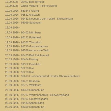
11.09.2026 - 95460 Bad Berneck
11.09.2026 - 92355 Velburg - Finsterweiling
12.09.2026 - 85354 Freising
12.09.2026 - 91522 Ansbach
12.09.2026 - 92431 Neunburg vorm Wald - Kleinwinklarn
12.09.2026 - 93099 Schönach
13.09.2026 -
17.09.2026 - 90402 Nürnberg
18.09.2026 - 85131 Pollenfeld
19.09.2026 - 91281 Thurndorf
19.09.2026 - 91710 Gunzenhausen
19.09.2026 - 94529 Aicha vorm Wald
20.09.2026 - 83435 Bad Reichenhall
20.09.2026 - 85464 Finsing
25.09.2026 - 91352 Pautzfeld
25.09.2026 - 97270 Kist
25.09.2026 - 97270 Kist
25.09.2026 - 90613 Großhabersdorf Ortsteil Oberreichenbach
26.09.2026 - 91471 Illesheim
26.09.2026 - 92727 Waldthurn
27.09.2026 - 84359 Simbach/Inn
02.10.2026 - 97797 Wartmannsroth - Schwärzelbach
02.10.2026 - 94107 Untergriesbach
02.10.2026 - 91483 Appenfelden
02.10.2026 - 84359 Simbach/Inn