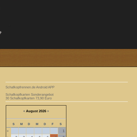
Schafkopfrennen.de Android APP
Schafkopfkarten Sonderangebot
30 Schafkopfkarten 73,90 Euro
«
August 2026
»
S
M
D
M
D
F
S
»
1