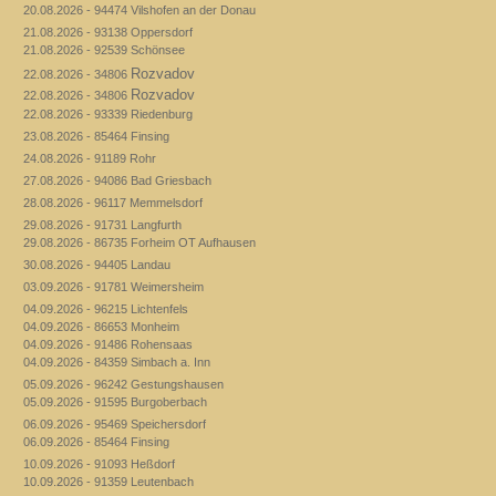
20.08.2026 - 94474 Vilshofen an der Donau
21.08.2026 - 93138 Oppersdorf
21.08.2026 - 92539 Schönsee
Rozvadov
22.08.2026 - 34806
Rozvadov
22.08.2026 - 34806
22.08.2026 - 93339 Riedenburg
23.08.2026 - 85464 Finsing
24.08.2026 - 91189 Rohr
27.08.2026 - 94086 Bad Griesbach
28.08.2026 - 96117 Memmelsdorf
29.08.2026 - 91731 Langfurth
29.08.2026 - 86735 Forheim OT Aufhausen
30.08.2026 - 94405 Landau
03.09.2026 - 91781 Weimersheim
04.09.2026 - 96215 Lichtenfels
04.09.2026 - 86653 Monheim
04.09.2026 - 91486 Rohensaas
04.09.2026 - 84359 Simbach a. Inn
05.09.2026 - 96242 Gestungshausen
05.09.2026 - 91595 Burgoberbach
06.09.2026 - 95469 Speichersdorf
06.09.2026 - 85464 Finsing
10.09.2026 - 91093 Heßdorf
10.09.2026 - 91359 Leutenbach