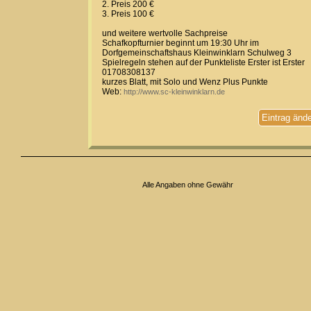
2. Preis 200 €
3. Preis 100 €
und weitere wertvolle Sachpreise
Schafkopfturnier beginnt um 19:30 Uhr im
Dorfgemeinschaftshaus Kleinwinklarn Schulweg 3
Spielregeln stehen auf der Punkteliste Erster ist Erster
01708308137
kurzes Blatt, mit Solo und Wenz Plus Punkte
Web:
http://www.sc-kleinwinklarn.de
Eintrag änd
Alle Angaben ohne Gewähr