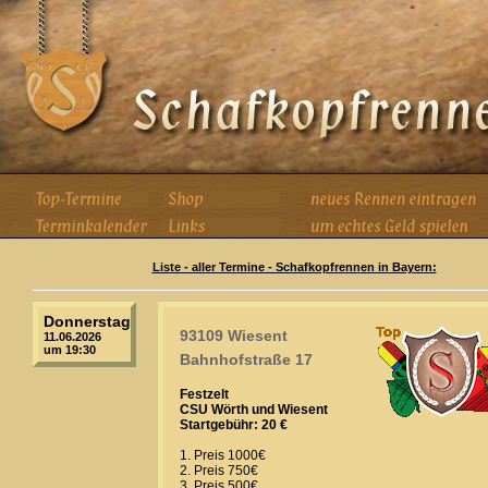
Liste - aller Termine - Schafkopfrennen in Bayern:
Donnerstag
93109 Wiesent
11.06.2026
um 19:30
Bahnhofstraße 17
Festzelt
CSU Wörth und Wiesent
Startgebühr: 20 €
1. Preis 1000€
2. Preis 750€
3. Preis 500€