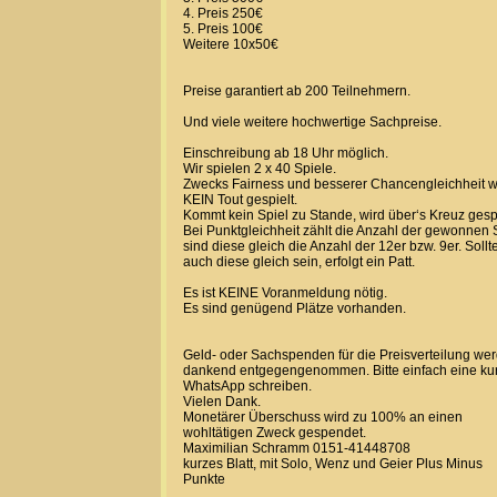
4. Preis 250€
5. Preis 100€
Weitere 10x50€
Preise garantiert ab 200 Teilnehmern.
Und viele weitere hochwertige Sachpreise.
Einschreibung ab 18 Uhr möglich.
Wir spielen 2 x 40 Spiele.
Zwecks Fairness und besserer Chancengleichheit w
KEIN Tout gespielt.
Kommt kein Spiel zu Stande, wird über‘s Kreuz gespi
Bei Punktgleichheit zählt die Anzahl der gewonnen S
sind diese gleich die Anzahl der 12er bzw. 9er. Sollt
auch diese gleich sein, erfolgt ein Patt.
Es ist KEINE Voranmeldung nötig.
Es sind genügend Plätze vorhanden.
Geld- oder Sachspenden für die Preisverteilung we
dankend entgegengenommen. Bitte einfach eine ku
WhatsApp schreiben.
Vielen Dank.
Monetärer Überschuss wird zu 100% an einen
wohltätigen Zweck gespendet.
Maximilian Schramm 0151-41448708
kurzes Blatt, mit Solo, Wenz und Geier Plus Minus
Punkte