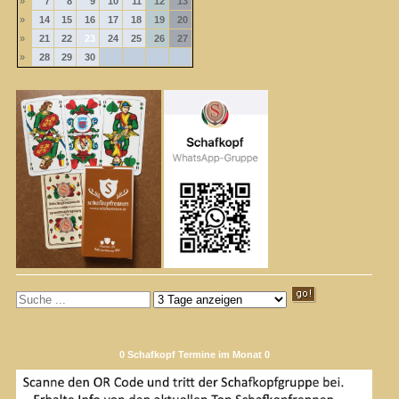
»
7
8
9
10
11
12
13
»
14
15
16
17
18
19
20
»
21
22
23
24
25
26
27
»
28
29
30
0 Schafkopf Termine im Monat 0