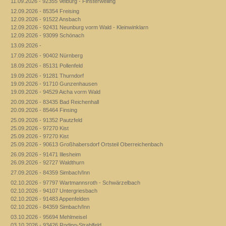
11.09.2026 - 92355 Velburg - Finsterweiling
12.09.2026 - 85354 Freising
12.09.2026 - 91522 Ansbach
12.09.2026 - 92431 Neunburg vorm Wald - Kleinwinklarn
12.09.2026 - 93099 Schönach
13.09.2026 -
17.09.2026 - 90402 Nürnberg
18.09.2026 - 85131 Pollenfeld
19.09.2026 - 91281 Thurndorf
19.09.2026 - 91710 Gunzenhausen
19.09.2026 - 94529 Aicha vorm Wald
20.09.2026 - 83435 Bad Reichenhall
20.09.2026 - 85464 Finsing
25.09.2026 - 91352 Pautzfeld
25.09.2026 - 97270 Kist
25.09.2026 - 97270 Kist
25.09.2026 - 90613 Großhabersdorf Ortsteil Oberreichenbach
26.09.2026 - 91471 Illesheim
26.09.2026 - 92727 Waldthurn
27.09.2026 - 84359 Simbach/Inn
02.10.2026 - 97797 Wartmannsroth - Schwärzelbach
02.10.2026 - 94107 Untergriesbach
02.10.2026 - 91483 Appenfelden
02.10.2026 - 84359 Simbach/Inn
03.10.2026 - 95694 Mehlmeisel
03.10.2026 - 93426 Roding-Strahlfeld