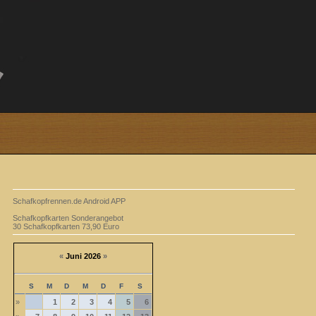
Schafkopfrennen.de Android APP
Schafkopfkarten Sonderangebot
30 Schafkopfkarten 73,90 Euro
«
Juni 2026
»
S
M
D
M
D
F
S
»
1
2
3
4
5
6