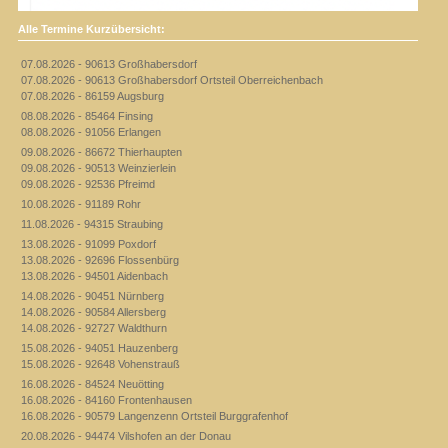
Alle Termine Kurzübersicht:
07.08.2026 - 90613 Großhabersdorf
07.08.2026 - 90613 Großhabersdorf Ortsteil Oberreichenbach
07.08.2026 - 86159 Augsburg
08.08.2026 - 85464 Finsing
08.08.2026 - 91056 Erlangen
09.08.2026 - 86672 Thierhaupten
09.08.2026 - 90513 Weinzierlein
09.08.2026 - 92536 Pfreimd
10.08.2026 - 91189 Rohr
11.08.2026 - 94315 Straubing
13.08.2026 - 91099 Poxdorf
13.08.2026 - 92696 Flossenbürg
13.08.2026 - 94501 Aidenbach
14.08.2026 - 90451 Nürnberg
14.08.2026 - 90584 Allersberg
14.08.2026 - 92727 Waldthurn
15.08.2026 - 94051 Hauzenberg
15.08.2026 - 92648 Vohenstrauß
16.08.2026 - 84524 Neuötting
16.08.2026 - 84160 Frontenhausen
16.08.2026 - 90579 Langenzenn Ortsteil Burggrafenhof
20.08.2026 - 94474 Vilshofen an der Donau