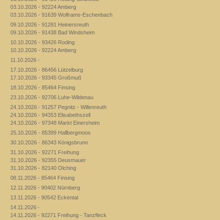
03.10.2026 - 92224 Amberg
03.10.2026 - 91639 Wolframs-Eschenbach
09.10.2026 - 91281 Heinersreuth
09.10.2026 - 91438 Bad Windsheim
10.10.2026 - 93426 Roding
10.10.2026 - 92224 Amberg
11.10.2026 -
17.10.2026 - 86456 Lützelburg
17.10.2026 - 93345 Großmuß
18.10.2026 - 85464 Finsing
23.10.2026 - 92706 Luhe-Wildenau
24.10.2026 - 91257 Pegnitz - Willenreuth
24.10.2026 - 94353 Elisabethszell
24.10.2026 - 97348 Markt Einersheim
25.10.2026 - 85399 Hallbergmoos
30.10.2026 - 86343 Königsbrunn
31.10.2026 - 92271 Freihung
31.10.2026 - 92355 Deusmauer
31.10.2026 - 82140 Olching
08.11.2026 - 85464 Finsing
12.11.2026 - 90402 Nürnberg
13.11.2026 - 90542 Eckental
14.11.2026 -
14.11.2026 - 92271 Freihung - Tanzfleck