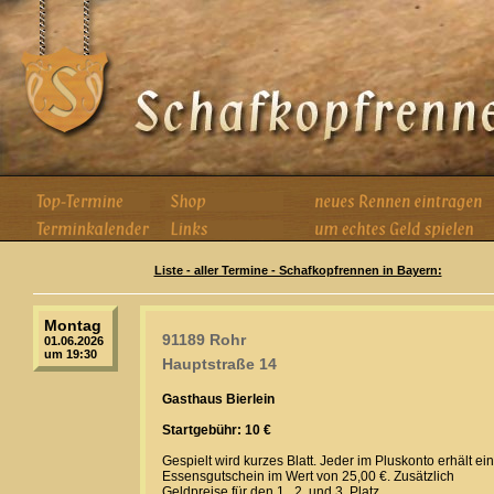
Liste - aller Termine - Schafkopfrennen in Bayern:
Montag
91189 Rohr
01.06.2026
um 19:30
Hauptstraße 14
Gasthaus Bierlein
Startgebühr: 10 €
Gespielt wird kurzes Blatt. Jeder im Pluskonto erhält ei
Essensgutschein im Wert von 25,00 €. Zusätzlich
Geldpreise für den 1., 2. und 3. Platz.