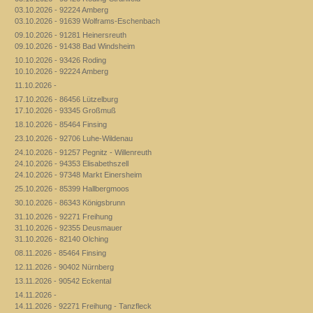
03.10.2026 - 92224 Amberg
03.10.2026 - 91639 Wolframs-Eschenbach
09.10.2026 - 91281 Heinersreuth
09.10.2026 - 91438 Bad Windsheim
10.10.2026 - 93426 Roding
10.10.2026 - 92224 Amberg
11.10.2026 -
17.10.2026 - 86456 Lützelburg
17.10.2026 - 93345 Großmuß
18.10.2026 - 85464 Finsing
23.10.2026 - 92706 Luhe-Wildenau
24.10.2026 - 91257 Pegnitz - Willenreuth
24.10.2026 - 94353 Elisabethszell
24.10.2026 - 97348 Markt Einersheim
25.10.2026 - 85399 Hallbergmoos
30.10.2026 - 86343 Königsbrunn
31.10.2026 - 92271 Freihung
31.10.2026 - 92355 Deusmauer
31.10.2026 - 82140 Olching
08.11.2026 - 85464 Finsing
12.11.2026 - 90402 Nürnberg
13.11.2026 - 90542 Eckental
14.11.2026 -
14.11.2026 - 92271 Freihung - Tanzfleck