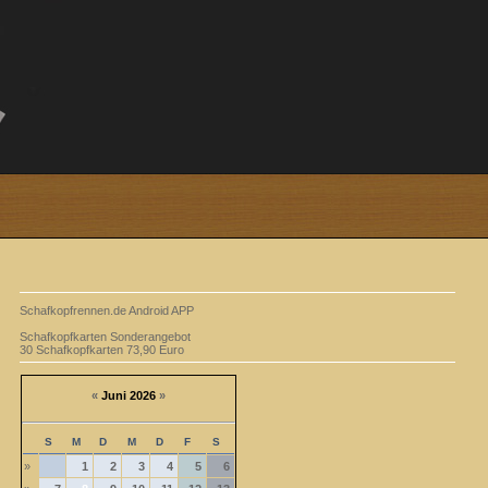
Schafkopfrennen.de Android APP
Schafkopfkarten Sonderangebot
30 Schafkopfkarten 73,90 Euro
«
Juni 2026
»
S
M
D
M
D
F
S
»
1
2
3
4
5
6