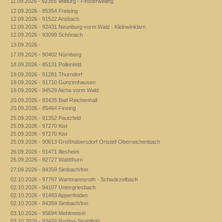
11.09.2026 - 92355 Velburg - Finsterweiling
12.09.2026 - 85354 Freising
12.09.2026 - 91522 Ansbach
12.09.2026 - 92431 Neunburg vorm Wald - Kleinwinklarn
12.09.2026 - 93099 Schönach
13.09.2026 -
17.09.2026 - 90402 Nürnberg
18.09.2026 - 85131 Pollenfeld
19.09.2026 - 91281 Thurndorf
19.09.2026 - 91710 Gunzenhausen
19.09.2026 - 94529 Aicha vorm Wald
20.09.2026 - 83435 Bad Reichenhall
20.09.2026 - 85464 Finsing
25.09.2026 - 91352 Pautzfeld
25.09.2026 - 97270 Kist
25.09.2026 - 97270 Kist
25.09.2026 - 90613 Großhabersdorf Ortsteil Oberreichenbach
26.09.2026 - 91471 Illesheim
26.09.2026 - 92727 Waldthurn
27.09.2026 - 84359 Simbach/Inn
02.10.2026 - 97797 Wartmannsroth - Schwärzelbach
02.10.2026 - 94107 Untergriesbach
02.10.2026 - 91483 Appenfelden
02.10.2026 - 84359 Simbach/Inn
03.10.2026 - 95694 Mehlmeisel
03.10.2026 - 93426 Roding-Strahlfeld