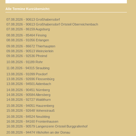
Alle Termine Kurzübersicht:
07.08.2026 - 90613 Großhabersdorf
07.08.2026 - 90613 Großhabersdorf Ortsteil Oberreichenbach
07.08.2026 - 86159 Augsburg
08.08.2026 - 85464 Finsing
08.08.2026 - 91056 Erlangen
09.08.2026 - 86672 Thierhaupten
09.08.2026 - 90513 Weinzierlein
09.08.2026 - 92536 Pfreimd
10.08.2026 - 91189 Rohr
11.08.2026 - 94315 Straubing
13.08.2026 - 91099 Poxdorf
13.08.2026 - 92696 Flossenbürg
13.08.2026 - 94501 Aidenbach
14.08.2026 - 90451 Nürnberg
14.08.2026 - 90584 Allersberg
14.08.2026 - 92727 Waldthurn
15.08.2026 - 94051 Hauzenberg
15.08.2026 - 92648 Vohenstrauß
16.08.2026 - 84524 Neuötting
16.08.2026 - 84160 Frontenhausen
16.08.2026 - 90579 Langenzenn Ortsteil Burggrafenhof
20.08.2026 - 94474 Vilshofen an der Donau