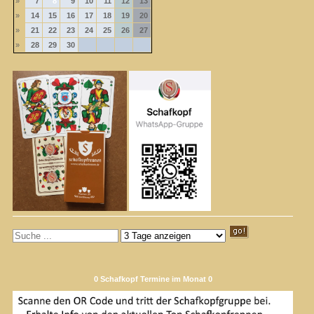
»
7
8
9
10
11
12
13
»
14
15
16
17
18
19
20
»
21
22
23
24
25
26
27
»
28
29
30
0 Schafkopf Termine im Monat 0