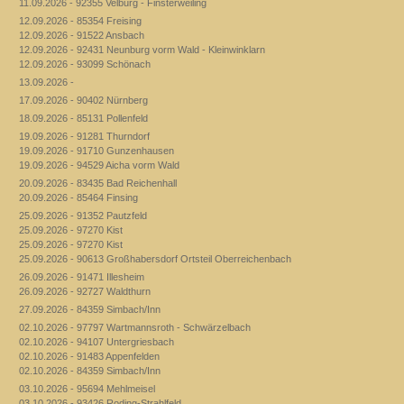
11.09.2026 - 92355 Velburg - Finsterweiling
12.09.2026 - 85354 Freising
12.09.2026 - 91522 Ansbach
12.09.2026 - 92431 Neunburg vorm Wald - Kleinwinklarn
12.09.2026 - 93099 Schönach
13.09.2026 -
17.09.2026 - 90402 Nürnberg
18.09.2026 - 85131 Pollenfeld
19.09.2026 - 91281 Thurndorf
19.09.2026 - 91710 Gunzenhausen
19.09.2026 - 94529 Aicha vorm Wald
20.09.2026 - 83435 Bad Reichenhall
20.09.2026 - 85464 Finsing
25.09.2026 - 91352 Pautzfeld
25.09.2026 - 97270 Kist
25.09.2026 - 97270 Kist
25.09.2026 - 90613 Großhabersdorf Ortsteil Oberreichenbach
26.09.2026 - 91471 Illesheim
26.09.2026 - 92727 Waldthurn
27.09.2026 - 84359 Simbach/Inn
02.10.2026 - 97797 Wartmannsroth - Schwärzelbach
02.10.2026 - 94107 Untergriesbach
02.10.2026 - 91483 Appenfelden
02.10.2026 - 84359 Simbach/Inn
03.10.2026 - 95694 Mehlmeisel
03.10.2026 - 93426 Roding-Strahlfeld