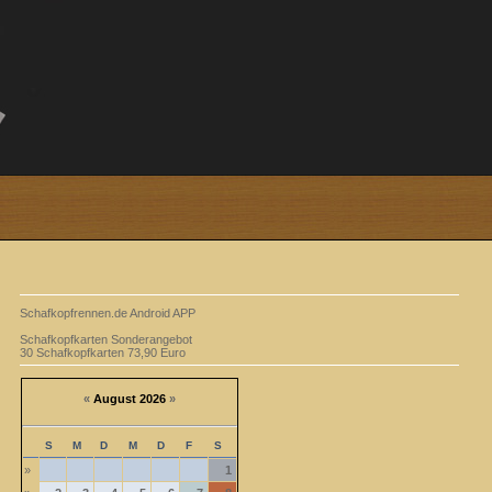
Schafkopfrennen.de Android APP
Schafkopfkarten Sonderangebot
30 Schafkopfkarten 73,90 Euro
«
August 2026
»
S
M
D
M
D
F
S
»
1