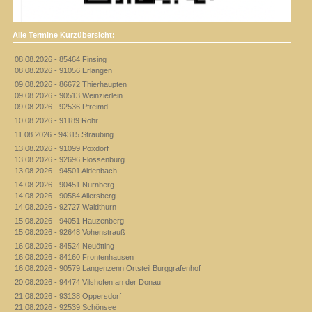
Alle Termine Kurzübersicht:
08.08.2026 - 85464 Finsing
08.08.2026 - 91056 Erlangen
09.08.2026 - 86672 Thierhaupten
09.08.2026 - 90513 Weinzierlein
09.08.2026 - 92536 Pfreimd
10.08.2026 - 91189 Rohr
11.08.2026 - 94315 Straubing
13.08.2026 - 91099 Poxdorf
13.08.2026 - 92696 Flossenbürg
13.08.2026 - 94501 Aidenbach
14.08.2026 - 90451 Nürnberg
14.08.2026 - 90584 Allersberg
14.08.2026 - 92727 Waldthurn
15.08.2026 - 94051 Hauzenberg
15.08.2026 - 92648 Vohenstrauß
16.08.2026 - 84524 Neuötting
16.08.2026 - 84160 Frontenhausen
16.08.2026 - 90579 Langenzenn Ortsteil Burggrafenhof
20.08.2026 - 94474 Vilshofen an der Donau
21.08.2026 - 93138 Oppersdorf
21.08.2026 - 92539 Schönsee