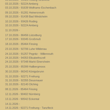
03.10.2026 - 92224 Amberg
03.10.2026 - 91639 Wolframs-Eschenbach
09.10.2026 - 91281 Heinersreuth
09.10.2026 - 91438 Bad Windsheim
10.10.2026 - 93426 Roding
10.10.2026 - 92224 Amberg
11.10.2026 -
17.10.2026 - 86456 Lützelburg
17.10.2026 - 93345 Großmuß
18.10.2026 - 85464 Finsing
23.10.2026 - 92706 Luhe-Wildenau
24.10.2026 - 91257 Pegnitz - Willenreuth
24.10.2026 - 94353 Elisabethszell
24.10.2026 - 97348 Markt Einersheim
25.10.2026 - 85399 Hallbergmoos
30.10.2026 - 86343 Königsbrunn
31.10.2026 - 92271 Freihung
31.10.2026 - 92355 Deusmauer
31.10.2026 - 82140 Olching
08.11.2026 - 85464 Finsing
12.11.2026 - 90402 Nürnberg
13.11.2026 - 90542 Eckental
14.11.2026 -
14.11.2026 - 92271 Freihung - Tanzfleck