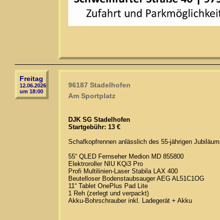
Freitag
96187 Stadelhofen
12.06.2026
um 18:00
Am Sportplatz
DJK SG Stadelhofen
Startgebühr: 13 €
Schafkopfrennen anlässlich des 55-jährigen Jubiläum
55“ QLED Fernseher Medion MD 855800
Elektroroller NIU KQi3 Pro
Profi Multilinien-Laser Stabila LAX 400
Beutelloser Bodenstaubsauger AEG AL51C1OG
11“ Tablet OnePlus Pad Lite
1 Reh (zerlegt und verpackt)
Akku-Bohrschrauber inkl. Ladegerät + Akku