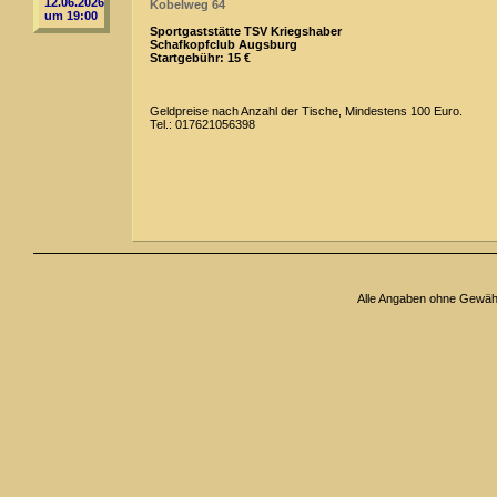
12.06.2026
Kobelweg 64
um 19:00
Sportgaststätte TSV Kriegshaber
Schafkopfclub Augsburg
Startgebühr: 15 €
Geldpreise nach Anzahl der Tische, Mindestens 100 Euro.
Tel.: 017621056398
Alle Angaben ohne Gewäh