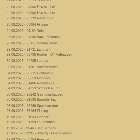
Rozvadov
22.08.2026 - 34806
Rozvadov
22.08.2026 - 34806
22.08.2026 - 93339 Riedenburg
23.08.2026 - 85464 Finsing
24.08.2026 - 91189 Rohr
27.08.2026 - 94086 Bad Griesbach
28.08.2026 - 96117 Memmelsdorf
29.08.2026 - 91731 Langfurth
29.08.2026 - 86735 Forheim OT Aufhausen
30.08.2026 - 94405 Landau
03.09.2026 - 91781 Weimersheim
04.09.2026 - 96215 Lichtenfels
04.09.2026 - 86653 Monheim
04.09.2026 - 91486 Rohensaas
04.09.2026 - 84359 Simbach a. Inn
05.09.2026 - 96242 Gestungshausen
05.09.2026 - 91595 Burgoberbach
06.09.2026 - 95469 Speichersdorf
06.09.2026 - 85464 Finsing
10.09.2026 - 91093 Heßdorf
10.09.2026 - 91359 Leutenbach
11.09.2026 - 95460 Bad Berneck
11.09.2026 - 92355 Velburg - Finsterweiling
12.09.2026 - 85354 Freising