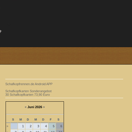
Schafkopfrennen.de Android APP
Schafkopfkarten Sonderangebot
30 Schafkopfkarten 73,90 Euro
«
Juni 2026
»
S
M
D
M
D
F
S
»
1
2
3
4
5
6