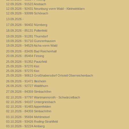
12.09.2026 - 91522 Ansbach
12.09.2026 - 92431 Neunburg vorm Wald - Kleinwinklarn
12.09.2026 - 93099 Schönach
13.09.2026 -
17.09.2026 - 90402 Nürnberg
18.09.2026 - 85131 Pollenfeld
19.09.2026 - 91281 Thurndorf
19.09.2026 - 91710 Gunzenhausen
19.09.2026 - 94529 Aicha vorm Wald
20.09.2026 - 83435 Bad Reichenhall
20.09.2026 - 85464 Finsing
25.09.2026 - 91352 Pautzfeld
25.09.2026 - 97270 Kist
25.09.2026 - 97270 Kist
25.09.2026 - 90613 Großhabersdorf Ortsteil Oberreichenbach
26.09.2026 - 91471 Illesheim
26.09.2026 - 92727 Waldthurn
27.09.2026 - 84359 Simbach/Inn
02.10.2026 - 97797 Wartmannsroth - Schwärzelbach
02.10.2026 - 94107 Untergriesbach
02.10.2026 - 91483 Appenfelden
02.10.2026 - 84359 Simbach/Inn
03.10.2026 - 95694 Mehlmeisel
03.10.2026 - 93426 Roding-Strahlfeld
03.10.2026 - 92224 Amberg