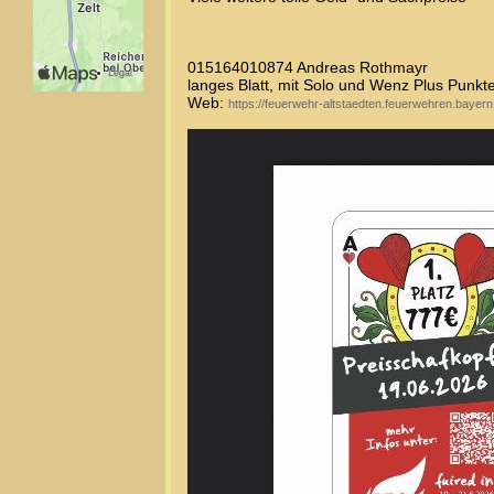
015164010874 Andreas Rothmayr
langes Blatt, mit Solo und Wenz Plus Punkt
Web:
https://feuerwehr-altstaedten.feuerwehren.bayern