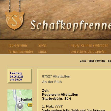
Liste - aller Termine - 
Freitag
87527 Altstädten
19.06.2026
um 19:00
An der Flüh
Zelt
Feuerwehr Altstädten
Startgebühr: 15 €
1. Platz 777€
Viele weitere tolle Geld- und Sachpreise