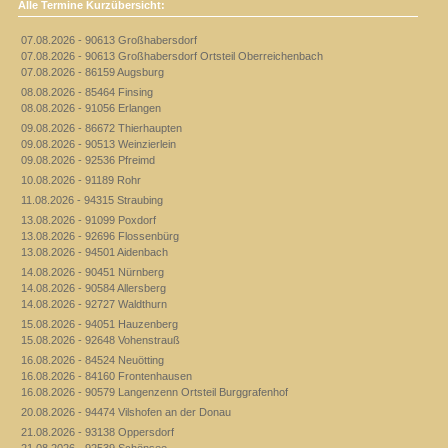
Alle Termine Kurzübersicht:
07.08.2026 - 90613 Großhabersdorf
07.08.2026 - 90613 Großhabersdorf Ortsteil Oberreichenbach
07.08.2026 - 86159 Augsburg
08.08.2026 - 85464 Finsing
08.08.2026 - 91056 Erlangen
09.08.2026 - 86672 Thierhaupten
09.08.2026 - 90513 Weinzierlein
09.08.2026 - 92536 Pfreimd
10.08.2026 - 91189 Rohr
11.08.2026 - 94315 Straubing
13.08.2026 - 91099 Poxdorf
13.08.2026 - 92696 Flossenbürg
13.08.2026 - 94501 Aidenbach
14.08.2026 - 90451 Nürnberg
14.08.2026 - 90584 Allersberg
14.08.2026 - 92727 Waldthurn
15.08.2026 - 94051 Hauzenberg
15.08.2026 - 92648 Vohenstrauß
16.08.2026 - 84524 Neuötting
16.08.2026 - 84160 Frontenhausen
16.08.2026 - 90579 Langenzenn Ortsteil Burggrafenhof
20.08.2026 - 94474 Vilshofen an der Donau
21.08.2026 - 93138 Oppersdorf
21.08.2026 - 92539 Schönsee