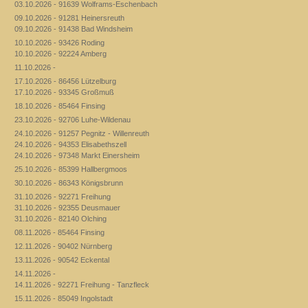
03.10.2026 - 91639 Wolframs-Eschenbach
09.10.2026 - 91281 Heinersreuth
09.10.2026 - 91438 Bad Windsheim
10.10.2026 - 93426 Roding
10.10.2026 - 92224 Amberg
11.10.2026 -
17.10.2026 - 86456 Lützelburg
17.10.2026 - 93345 Großmuß
18.10.2026 - 85464 Finsing
23.10.2026 - 92706 Luhe-Wildenau
24.10.2026 - 91257 Pegnitz - Willenreuth
24.10.2026 - 94353 Elisabethszell
24.10.2026 - 97348 Markt Einersheim
25.10.2026 - 85399 Hallbergmoos
30.10.2026 - 86343 Königsbrunn
31.10.2026 - 92271 Freihung
31.10.2026 - 92355 Deusmauer
31.10.2026 - 82140 Olching
08.11.2026 - 85464 Finsing
12.11.2026 - 90402 Nürnberg
13.11.2026 - 90542 Eckental
14.11.2026 -
14.11.2026 - 92271 Freihung - Tanzfleck
15.11.2026 - 85049 Ingolstadt