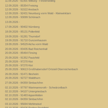
11.09.2026 - 92355 Velburg - Finsterweiling
12.09.2026 - 85354 Freising
12.09.2026 - 91522 Ansbach
12.09.2026 - 92431 Neunburg vorm Wald - Kleinwinklarn
12.09.2026 - 93099 Schönach
13.09.2026 -
17.09.2026 - 90402 Nürnberg
18.09.2026 - 85131 Pollenfeld
19.09.2026 - 91281 Thurndorf
19.09.2026 - 91710 Gunzenhausen
19.09.2026 - 94529 Aicha vorm Wald
20.09.2026 - 83435 Bad Reichenhall
20.09.2026 - 85464 Finsing
25.09.2026 - 91352 Pautzfeld
25.09.2026 - 97270 Kist
25.09.2026 - 97270 Kist
25.09.2026 - 90613 Großhabersdorf Ortsteil Oberreichenbach
26.09.2026 - 91471 Illesheim
26.09.2026 - 92727 Waldthurn
27.09.2026 - 84359 Simbach/Inn
02.10.2026 - 97797 Wartmannsroth - Schwärzelbach
02.10.2026 - 94107 Untergriesbach
02.10.2026 - 91483 Appenfelden
02.10.2026 - 84359 Simbach/Inn
03.10.2026 - 95694 Mehlmeisel
03.10.2026 - 93426 Roding-Strahlfeld