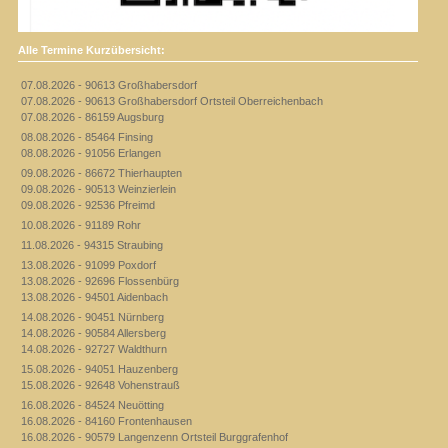
Alle Termine Kurzübersicht:
07.08.2026 - 90613 Großhabersdorf
07.08.2026 - 90613 Großhabersdorf Ortsteil Oberreichenbach
07.08.2026 - 86159 Augsburg
08.08.2026 - 85464 Finsing
08.08.2026 - 91056 Erlangen
09.08.2026 - 86672 Thierhaupten
09.08.2026 - 90513 Weinzierlein
09.08.2026 - 92536 Pfreimd
10.08.2026 - 91189 Rohr
11.08.2026 - 94315 Straubing
13.08.2026 - 91099 Poxdorf
13.08.2026 - 92696 Flossenbürg
13.08.2026 - 94501 Aidenbach
14.08.2026 - 90451 Nürnberg
14.08.2026 - 90584 Allersberg
14.08.2026 - 92727 Waldthurn
15.08.2026 - 94051 Hauzenberg
15.08.2026 - 92648 Vohenstrauß
16.08.2026 - 84524 Neuötting
16.08.2026 - 84160 Frontenhausen
16.08.2026 - 90579 Langenzenn Ortsteil Burggrafenhof