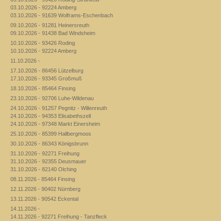
03.10.2026 - 92224 Amberg
03.10.2026 - 91639 Wolframs-Eschenbach
09.10.2026 - 91281 Heinersreuth
09.10.2026 - 91438 Bad Windsheim
10.10.2026 - 93426 Roding
10.10.2026 - 92224 Amberg
11.10.2026 -
17.10.2026 - 86456 Lützelburg
17.10.2026 - 93345 Großmuß
18.10.2026 - 85464 Finsing
23.10.2026 - 92706 Luhe-Wildenau
24.10.2026 - 91257 Pegnitz - Willenreuth
24.10.2026 - 94353 Elisabethszell
24.10.2026 - 97348 Markt Einersheim
25.10.2026 - 85399 Hallbergmoos
30.10.2026 - 86343 Königsbrunn
31.10.2026 - 92271 Freihung
31.10.2026 - 92355 Deusmauer
31.10.2026 - 82140 Olching
08.11.2026 - 85464 Finsing
12.11.2026 - 90402 Nürnberg
13.11.2026 - 90542 Eckental
14.11.2026 -
14.11.2026 - 92271 Freihung - Tanzfleck