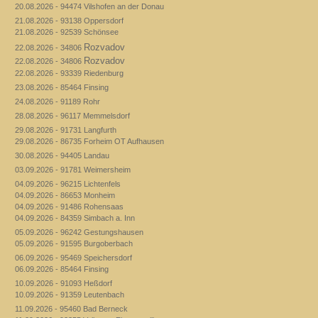
20.08.2026 - 94474 Vilshofen an der Donau
21.08.2026 - 93138 Oppersdorf
21.08.2026 - 92539 Schönsee
Rozvadov
22.08.2026 - 34806
Rozvadov
22.08.2026 - 34806
22.08.2026 - 93339 Riedenburg
23.08.2026 - 85464 Finsing
24.08.2026 - 91189 Rohr
28.08.2026 - 96117 Memmelsdorf
29.08.2026 - 91731 Langfurth
29.08.2026 - 86735 Forheim OT Aufhausen
30.08.2026 - 94405 Landau
03.09.2026 - 91781 Weimersheim
04.09.2026 - 96215 Lichtenfels
04.09.2026 - 86653 Monheim
04.09.2026 - 91486 Rohensaas
04.09.2026 - 84359 Simbach a. Inn
05.09.2026 - 96242 Gestungshausen
05.09.2026 - 91595 Burgoberbach
06.09.2026 - 95469 Speichersdorf
06.09.2026 - 85464 Finsing
10.09.2026 - 91093 Heßdorf
10.09.2026 - 91359 Leutenbach
11.09.2026 - 95460 Bad Berneck