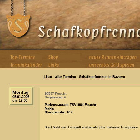
Liste - aller Termine - Schafkopfrennen in Bayern:
Montag
90537 Feucht
05.01.2026
Segersweg 9
um 19:00
Parkrestaurant TSV1904 Feucht
Makis
Startgebühr: 10 €
Start Geld wird komplett ausbezahlt plus mehrere Trostpreise