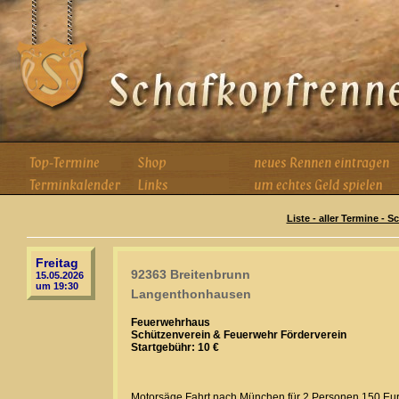
Liste - aller Termine - 
Freitag
92363 Breitenbrunn
15.05.2026
um 19:30
Langenthonhausen
Feuerwehrhaus
Schützenverein & Feuerwehr Förderverein
Startgebühr: 10 €
Motorsäge Fahrt nach München für 2 Personen 150 Eu