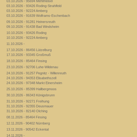
03.10.2026 - 95694 Mehlmeisel
03.10.2026 - 93426 Roding-Strahlfeld
03.10.2026 - 92224 Amberg
03.10.2026 - 91639 Wolframs-Eschenbach
09.10.2026 - 91281 Heinersreuth
09.10.2026 - 91438 Bad Windsheim
10.10.2026 - 93426 Roding
10.10.2026 - 92224 Amberg
11.10.2026 -
17.10.2026 - 86456 Lützelburg
17.10.2026 - 93345 Großmuß
18.10.2026 - 85464 Finsing
23.10.2026 - 92706 Luhe-Wildenau
24.10.2026 - 91257 Pegnitz - Willenreuth
24.10.2026 - 94353 Elisabethszell
24.10.2026 - 97348 Markt Einersheim
25.10.2026 - 85399 Hallbergmoos
30.10.2026 - 86343 Königsbrunn
31.10.2026 - 92271 Freihung
31.10.2026 - 92355 Deusmauer
31.10.2026 - 82140 Olching
08.11.2026 - 85464 Finsing
12.11.2026 - 90402 Nürnberg
13.11.2026 - 90542 Eckental
14.11.2026 -