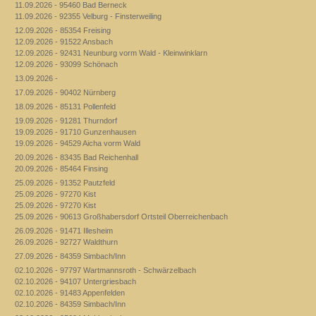
11.09.2026 - 95460 Bad Berneck
11.09.2026 - 92355 Velburg - Finsterweiling
12.09.2026 - 85354 Freising
12.09.2026 - 91522 Ansbach
12.09.2026 - 92431 Neunburg vorm Wald - Kleinwinklarn
12.09.2026 - 93099 Schönach
13.09.2026 -
17.09.2026 - 90402 Nürnberg
18.09.2026 - 85131 Pollenfeld
19.09.2026 - 91281 Thurndorf
19.09.2026 - 91710 Gunzenhausen
19.09.2026 - 94529 Aicha vorm Wald
20.09.2026 - 83435 Bad Reichenhall
20.09.2026 - 85464 Finsing
25.09.2026 - 91352 Pautzfeld
25.09.2026 - 97270 Kist
25.09.2026 - 97270 Kist
25.09.2026 - 90613 Großhabersdorf Ortsteil Oberreichenbach
26.09.2026 - 91471 Illesheim
26.09.2026 - 92727 Waldthurn
27.09.2026 - 84359 Simbach/Inn
02.10.2026 - 97797 Wartmannsroth - Schwärzelbach
02.10.2026 - 94107 Untergriesbach
02.10.2026 - 91483 Appenfelden
02.10.2026 - 84359 Simbach/Inn