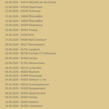
20.08.2026 - 94474 Vilshofen an der Donau
21.08.2026 - 93138 Oppersdorf
21.08.2026 - 92539 Schönsee
Rozvadov
22.08.2026 - 34806
Rozvadov
22.08.2026 - 34806
22.08.2026 - 93339 Riedenburg
23.08.2026 - 85464 Finsing
24.08.2026 - 91189 Rohr
27.08.2026 - 94086 Bad Griesbach
28.08.2026 - 96117 Memmelsdorf
29.08.2026 - 91731 Langfurth
29.08.2026 - 86735 Forheim OT Aufhausen
30.08.2026 - 94405 Landau
03.09.2026 - 91781 Weimersheim
04.09.2026 - 96215 Lichtenfels
04.09.2026 - 86653 Monheim
04.09.2026 - 91486 Rohensaas
04.09.2026 - 84359 Simbach a. Inn
05.09.2026 - 96242 Gestungshausen
05.09.2026 - 91595 Burgoberbach
06.09.2026 - 95469 Speichersdorf
06.09.2026 - 85464 Finsing
10.09.2026 - 91093 Heßdorf
10.09.2026 - 91359 Leutenbach