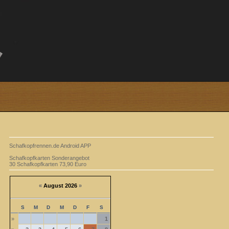
Schafkopfrennen.de Android APP
Schafkopfkarten Sonderangebot
30 Schafkopfkarten 73,90 Euro
«
August 2026
»
S
M
D
M
D
F
S
»
1