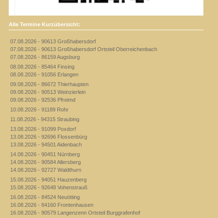
Alle Termine Kurzübersicht:
07.08.2026 - 90613 Großhabersdorf
07.08.2026 - 90613 Großhabersdorf Ortsteil Oberreichenbach
07.08.2026 - 86159 Augsburg
08.08.2026 - 85464 Finsing
08.08.2026 - 91056 Erlangen
09.08.2026 - 86672 Thierhaupten
09.08.2026 - 90513 Weinzierlein
09.08.2026 - 92536 Pfreimd
10.08.2026 - 91189 Rohr
11.08.2026 - 94315 Straubing
13.08.2026 - 91099 Poxdorf
13.08.2026 - 92696 Flossenbürg
13.08.2026 - 94501 Aidenbach
14.08.2026 - 90451 Nürnberg
14.08.2026 - 90584 Allersberg
14.08.2026 - 92727 Waldthurn
15.08.2026 - 94051 Hauzenberg
15.08.2026 - 92648 Vohenstrauß
16.08.2026 - 84524 Neuötting
16.08.2026 - 84160 Frontenhausen
16.08.2026 - 90579 Langenzenn Ortsteil Burggrafenhof