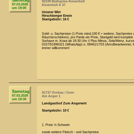
Samstag
92339 Beilngries-Kevenhüll
07.03.2026
Kevenhüll A 37
um 19:00
Unterer Wirt
Hirschberger Erwin
Startgebühr: 16 €
Geld- u. Sachpreise (1.Preis mind.100 € + weitere, Sachpreise 
Räucherschinken), pro Partie ein Preis, Startgeld wird komplett 
Surhaxe m. Kraut ab 18:30 Uhr // Plus-Minus, Solo/Wenz, kurz
0157/51996321 (WhatsApp) o. 08461/1703 (Anrufbeantwort
immer willkommen!
Samstag
91737 Ornbau / Gern
07.03.2026
Am Anger 1
um 19:30
Landgasthof Zum Angerwirt
Startgebühr: 10 €
1. Preis ½ Schwein
sowie weitere Fleisch - und Sachpreise