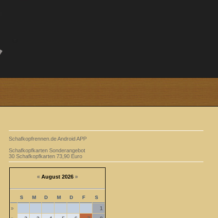
Schafkopfrennen.de Android APP
Schafkopfkarten Sonderangebot
30 Schafkopfkarten 73,90 Euro
«
August 2026
»
S
M
D
M
D
F
S
»
1