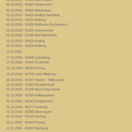
02.10.2026 - 84359 Simbach/Inn
03.10.2026 - 95694 Mehlmeisel
03.10.2026 - 93426 Roding-Strahlfeld
03.10.2026 - 92224 Amberg
03.10.2026 - 91639 Wolframs-Eschenbach
09.10.2026 - 91281 Heinersreuth
09.10.2026 - 91438 Bad Windsheim
10.10.2026 - 93426 Roding
10.10.2026 - 92224 Amberg
11.10.2026 -
17.10.2026 - 86456 Lützelburg
17.10.2026 - 93345 Großmuß
18.10.2026 - 85464 Finsing
23.10.2026 - 92706 Luhe-Wildenau
24.10.2026 - 91257 Pegnitz - Willenreuth
24.10.2026 - 94353 Elisabethszell
24.10.2026 - 97348 Markt Einersheim
25.10.2026 - 85399 Hallbergmoos
30.10.2026 - 86343 Königsbrunn
31.10.2026 - 92271 Freihung
31.10.2026 - 92355 Deusmauer
31.10.2026 - 82140 Olching
08.11.2026 - 85464 Finsing
12.11.2026 - 90402 Nürnberg