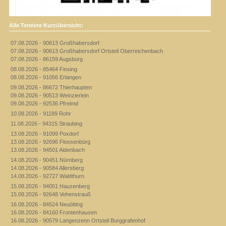
Alle Termine Kurzübersicht:
07.08.2026 - 90613 Großhabersdorf
07.08.2026 - 90613 Großhabersdorf Ortsteil Oberreichenbach
07.08.2026 - 86159 Augsburg
08.08.2026 - 85464 Finsing
08.08.2026 - 91056 Erlangen
09.08.2026 - 86672 Thierhaupten
09.08.2026 - 90513 Weinzierlein
09.08.2026 - 92536 Pfreimd
10.08.2026 - 91189 Rohr
11.08.2026 - 94315 Straubing
13.08.2026 - 91099 Poxdorf
13.08.2026 - 92696 Flossenbürg
13.08.2026 - 94501 Aidenbach
14.08.2026 - 90451 Nürnberg
14.08.2026 - 90584 Allersberg
14.08.2026 - 92727 Waldthurn
15.08.2026 - 94051 Hauzenberg
15.08.2026 - 92648 Vohenstrauß
16.08.2026 - 84524 Neuötting
16.08.2026 - 84160 Frontenhausen
16.08.2026 - 90579 Langenzenn Ortsteil Burggrafenhof