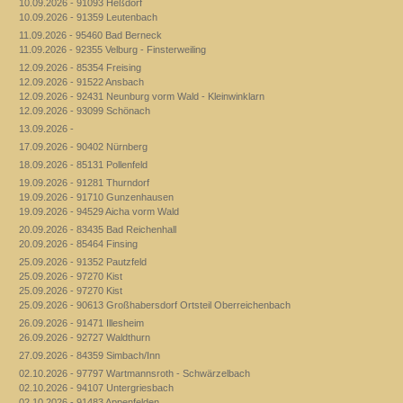
10.09.2026 - 91093 Heßdorf
10.09.2026 - 91359 Leutenbach
11.09.2026 - 95460 Bad Berneck
11.09.2026 - 92355 Velburg - Finsterweiling
12.09.2026 - 85354 Freising
12.09.2026 - 91522 Ansbach
12.09.2026 - 92431 Neunburg vorm Wald - Kleinwinklarn
12.09.2026 - 93099 Schönach
13.09.2026 -
17.09.2026 - 90402 Nürnberg
18.09.2026 - 85131 Pollenfeld
19.09.2026 - 91281 Thurndorf
19.09.2026 - 91710 Gunzenhausen
19.09.2026 - 94529 Aicha vorm Wald
20.09.2026 - 83435 Bad Reichenhall
20.09.2026 - 85464 Finsing
25.09.2026 - 91352 Pautzfeld
25.09.2026 - 97270 Kist
25.09.2026 - 97270 Kist
25.09.2026 - 90613 Großhabersdorf Ortsteil Oberreichenbach
26.09.2026 - 91471 Illesheim
26.09.2026 - 92727 Waldthurn
27.09.2026 - 84359 Simbach/Inn
02.10.2026 - 97797 Wartmannsroth - Schwärzelbach
02.10.2026 - 94107 Untergriesbach
02.10.2026 - 91483 Appenfelden