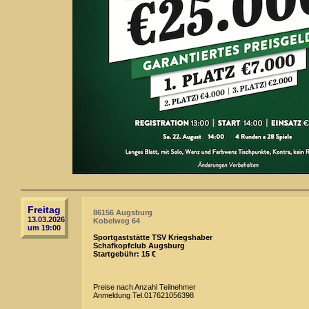
Freitag
86156 Augsburg
13.03.2026
Kobelweg 64
um 19:00
Sportgaststätte TSV Kriegshaber
Schafkopfclub Augsburg
Startgebühr: 15 €
Preise nach Anzahl Teilnehmer
Anmeldung Tel.017621056398