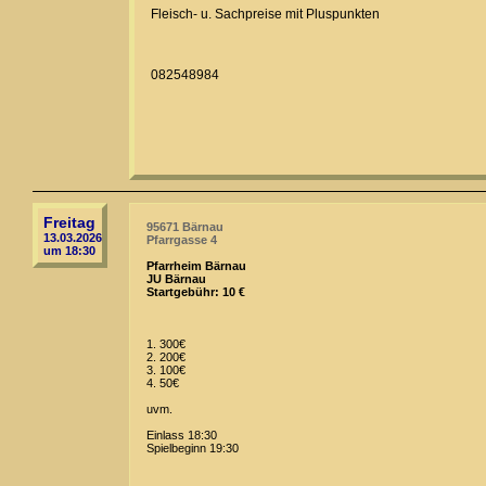
Fleisch- u. Sachpreise mit Pluspunkten
082548984
Freitag
95671 Bärnau
13.03.2026
Pfarrgasse 4
um 18:30
Pfarrheim Bärnau
JU Bärnau
Startgebühr: 10 €
1. 300€
2. 200€
3. 100€
4. 50€
uvm.
Einlass 18:30
Spielbeginn 19:30