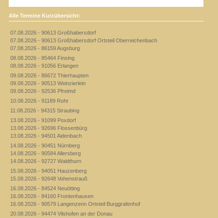
Alle Termine Kurzübersicht:
07.08.2026 - 90613 Großhabersdorf
07.08.2026 - 90613 Großhabersdorf Ortsteil Oberreichenbach
07.08.2026 - 86159 Augsburg
08.08.2026 - 85464 Finsing
08.08.2026 - 91056 Erlangen
09.08.2026 - 86672 Thierhaupten
09.08.2026 - 90513 Weinzierlein
09.08.2026 - 92536 Pfreimd
10.08.2026 - 91189 Rohr
11.08.2026 - 94315 Straubing
13.08.2026 - 91099 Poxdorf
13.08.2026 - 92696 Flossenbürg
13.08.2026 - 94501 Aidenbach
14.08.2026 - 90451 Nürnberg
14.08.2026 - 90584 Allersberg
14.08.2026 - 92727 Waldthurn
15.08.2026 - 94051 Hauzenberg
15.08.2026 - 92648 Vohenstrauß
16.08.2026 - 84524 Neuötting
16.08.2026 - 84160 Frontenhausen
16.08.2026 - 90579 Langenzenn Ortsteil Burggrafenhof
20.08.2026 - 94474 Vilshofen an der Donau