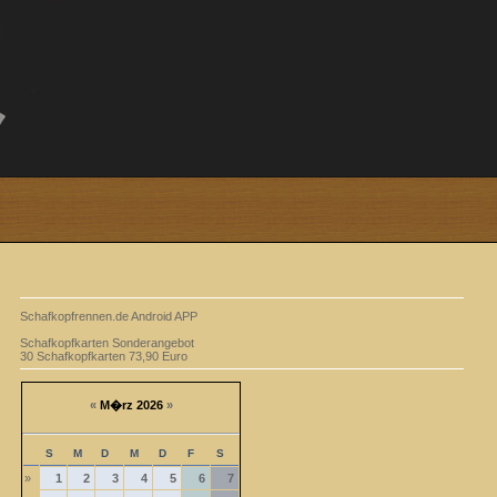
Schafkopfrennen.de Android APP
Schafkopfkarten Sonderangebot
30 Schafkopfkarten 73,90 Euro
«
M�rz 2026
»
S
M
D
M
D
F
S
»
1
2
3
4
5
6
7