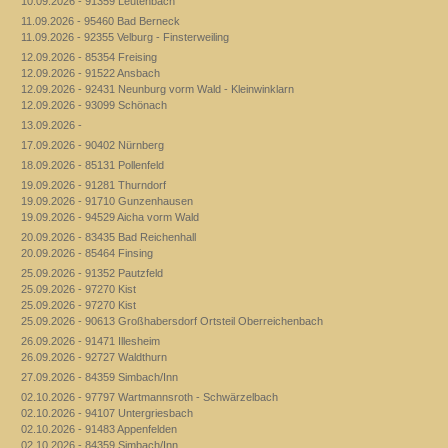
10.09.2026 - 91359 Leutenbach
11.09.2026 - 95460 Bad Berneck
11.09.2026 - 92355 Velburg - Finsterweiling
12.09.2026 - 85354 Freising
12.09.2026 - 91522 Ansbach
12.09.2026 - 92431 Neunburg vorm Wald - Kleinwinklarn
12.09.2026 - 93099 Schönach
13.09.2026 -
17.09.2026 - 90402 Nürnberg
18.09.2026 - 85131 Pollenfeld
19.09.2026 - 91281 Thurndorf
19.09.2026 - 91710 Gunzenhausen
19.09.2026 - 94529 Aicha vorm Wald
20.09.2026 - 83435 Bad Reichenhall
20.09.2026 - 85464 Finsing
25.09.2026 - 91352 Pautzfeld
25.09.2026 - 97270 Kist
25.09.2026 - 97270 Kist
25.09.2026 - 90613 Großhabersdorf Ortsteil Oberreichenbach
26.09.2026 - 91471 Illesheim
26.09.2026 - 92727 Waldthurn
27.09.2026 - 84359 Simbach/Inn
02.10.2026 - 97797 Wartmannsroth - Schwärzelbach
02.10.2026 - 94107 Untergriesbach
02.10.2026 - 91483 Appenfelden
02.10.2026 - 84359 Simbach/Inn