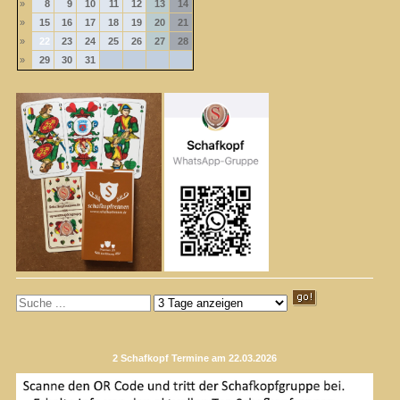
»
8
9
10
11
12
13
14
»
15
16
17
18
19
20
21
»
22
23
24
25
26
27
28
»
29
30
31
2 Schafkopf Termine am 22.03.2026