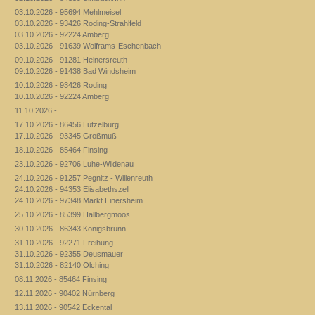
03.10.2026 - 95694 Mehlmeisel
03.10.2026 - 93426 Roding-Strahlfeld
03.10.2026 - 92224 Amberg
03.10.2026 - 91639 Wolframs-Eschenbach
09.10.2026 - 91281 Heinersreuth
09.10.2026 - 91438 Bad Windsheim
10.10.2026 - 93426 Roding
10.10.2026 - 92224 Amberg
11.10.2026 -
17.10.2026 - 86456 Lützelburg
17.10.2026 - 93345 Großmuß
18.10.2026 - 85464 Finsing
23.10.2026 - 92706 Luhe-Wildenau
24.10.2026 - 91257 Pegnitz - Willenreuth
24.10.2026 - 94353 Elisabethszell
24.10.2026 - 97348 Markt Einersheim
25.10.2026 - 85399 Hallbergmoos
30.10.2026 - 86343 Königsbrunn
31.10.2026 - 92271 Freihung
31.10.2026 - 92355 Deusmauer
31.10.2026 - 82140 Olching
08.11.2026 - 85464 Finsing
12.11.2026 - 90402 Nürnberg
13.11.2026 - 90542 Eckental