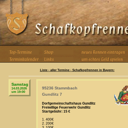
Liste - aller Termine - Schafkopfrennen in Bayern:
Samstag
95236 Stammbach
14.03.2026
um 19:00
Gundlitz 7
Dorfgemeinschaftshaus Gundlitz
Freiwillige Feuerwehr Gundlitz
Startgebühr: 15 €
1. 400€
2. 200€
3. 100€