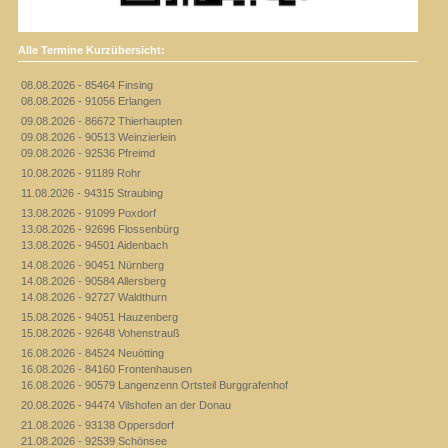
Alle Termine Kurzübersicht:
08.08.2026 - 85464 Finsing
08.08.2026 - 91056 Erlangen
09.08.2026 - 86672 Thierhaupten
09.08.2026 - 90513 Weinzierlein
09.08.2026 - 92536 Pfreimd
10.08.2026 - 91189 Rohr
11.08.2026 - 94315 Straubing
13.08.2026 - 91099 Poxdorf
13.08.2026 - 92696 Flossenbürg
13.08.2026 - 94501 Aidenbach
14.08.2026 - 90451 Nürnberg
14.08.2026 - 90584 Allersberg
14.08.2026 - 92727 Waldthurn
15.08.2026 - 94051 Hauzenberg
15.08.2026 - 92648 Vohenstrauß
16.08.2026 - 84524 Neuötting
16.08.2026 - 84160 Frontenhausen
16.08.2026 - 90579 Langenzenn Ortsteil Burggrafenhof
20.08.2026 - 94474 Vilshofen an der Donau
21.08.2026 - 93138 Oppersdorf
21.08.2026 - 92539 Schönsee