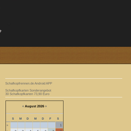
Schafkopfrennen.de Android APP
Schafkopfkarten Sonderangebot
30 Schafkopfkarten 73,90 Euro
«
August 2026
»
S
M
D
M
D
F
S
»
1