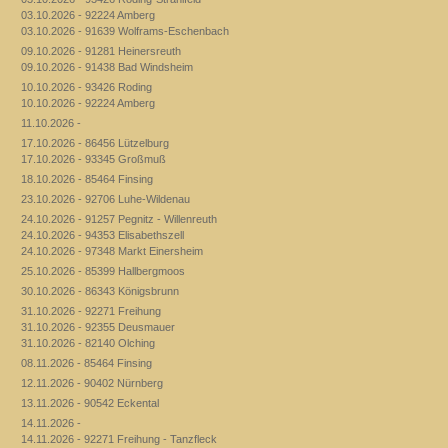
03.10.2026 - 92224 Amberg
03.10.2026 - 91639 Wolframs-Eschenbach
09.10.2026 - 91281 Heinersreuth
09.10.2026 - 91438 Bad Windsheim
10.10.2026 - 93426 Roding
10.10.2026 - 92224 Amberg
11.10.2026 -
17.10.2026 - 86456 Lützelburg
17.10.2026 - 93345 Großmuß
18.10.2026 - 85464 Finsing
23.10.2026 - 92706 Luhe-Wildenau
24.10.2026 - 91257 Pegnitz - Willenreuth
24.10.2026 - 94353 Elisabethszell
24.10.2026 - 97348 Markt Einersheim
25.10.2026 - 85399 Hallbergmoos
30.10.2026 - 86343 Königsbrunn
31.10.2026 - 92271 Freihung
31.10.2026 - 92355 Deusmauer
31.10.2026 - 82140 Olching
08.11.2026 - 85464 Finsing
12.11.2026 - 90402 Nürnberg
13.11.2026 - 90542 Eckental
14.11.2026 -
14.11.2026 - 92271 Freihung - Tanzfleck