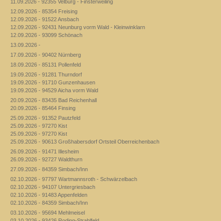
11.09.2026 - 92355 Velburg - Finsterweiling
12.09.2026 - 85354 Freising
12.09.2026 - 91522 Ansbach
12.09.2026 - 92431 Neunburg vorm Wald - Kleinwinklarn
12.09.2026 - 93099 Schönach
13.09.2026 -
17.09.2026 - 90402 Nürnberg
18.09.2026 - 85131 Pollenfeld
19.09.2026 - 91281 Thurndorf
19.09.2026 - 91710 Gunzenhausen
19.09.2026 - 94529 Aicha vorm Wald
20.09.2026 - 83435 Bad Reichenhall
20.09.2026 - 85464 Finsing
25.09.2026 - 91352 Pautzfeld
25.09.2026 - 97270 Kist
25.09.2026 - 97270 Kist
25.09.2026 - 90613 Großhabersdorf Ortsteil Oberreichenbach
26.09.2026 - 91471 Illesheim
26.09.2026 - 92727 Waldthurn
27.09.2026 - 84359 Simbach/Inn
02.10.2026 - 97797 Wartmannsroth - Schwärzelbach
02.10.2026 - 94107 Untergriesbach
02.10.2026 - 91483 Appenfelden
02.10.2026 - 84359 Simbach/Inn
03.10.2026 - 95694 Mehlmeisel
03.10.2026 - 93426 Roding-Strahlfeld