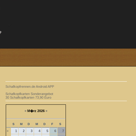
Schafkopfrennen.de Android APP
Schafkopfkarten Sonderangebot
30 Schafkopfkarten 73,90 Euro
«
M�rz 2026
»
S
M
D
M
D
F
S
»
1
2
3
4
5
6
7