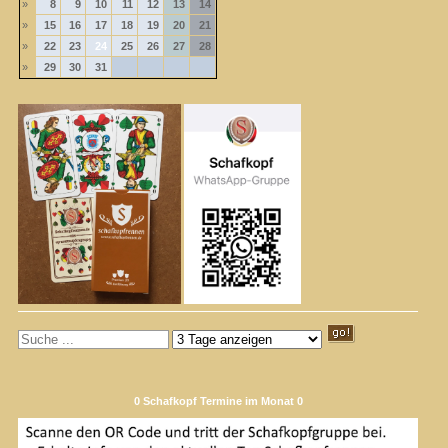
»
8
9
10
11
12
13
14
»
15
16
17
18
19
20
21
»
22
23
24
25
26
27
28
»
29
30
31
0 Schafkopf Termine im Monat 0