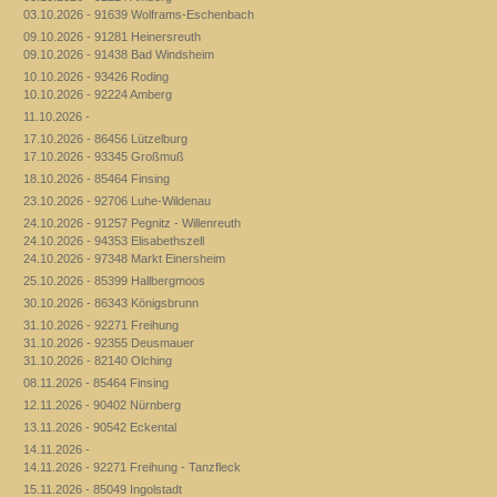
03.10.2026 - 91639 Wolframs-Eschenbach
09.10.2026 - 91281 Heinersreuth
09.10.2026 - 91438 Bad Windsheim
10.10.2026 - 93426 Roding
10.10.2026 - 92224 Amberg
11.10.2026 -
17.10.2026 - 86456 Lützelburg
17.10.2026 - 93345 Großmuß
18.10.2026 - 85464 Finsing
23.10.2026 - 92706 Luhe-Wildenau
24.10.2026 - 91257 Pegnitz - Willenreuth
24.10.2026 - 94353 Elisabethszell
24.10.2026 - 97348 Markt Einersheim
25.10.2026 - 85399 Hallbergmoos
30.10.2026 - 86343 Königsbrunn
31.10.2026 - 92271 Freihung
31.10.2026 - 92355 Deusmauer
31.10.2026 - 82140 Olching
08.11.2026 - 85464 Finsing
12.11.2026 - 90402 Nürnberg
13.11.2026 - 90542 Eckental
14.11.2026 -
14.11.2026 - 92271 Freihung - Tanzfleck
15.11.2026 - 85049 Ingolstadt