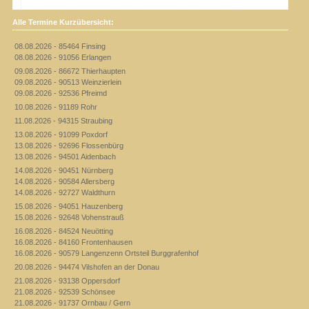
Alle Termine Kurzübersicht:
08.08.2026 - 85464 Finsing
08.08.2026 - 91056 Erlangen
09.08.2026 - 86672 Thierhaupten
09.08.2026 - 90513 Weinzierlein
09.08.2026 - 92536 Pfreimd
10.08.2026 - 91189 Rohr
11.08.2026 - 94315 Straubing
13.08.2026 - 91099 Poxdorf
13.08.2026 - 92696 Flossenbürg
13.08.2026 - 94501 Aidenbach
14.08.2026 - 90451 Nürnberg
14.08.2026 - 90584 Allersberg
14.08.2026 - 92727 Waldthurn
15.08.2026 - 94051 Hauzenberg
15.08.2026 - 92648 Vohenstrauß
16.08.2026 - 84524 Neuötting
16.08.2026 - 84160 Frontenhausen
16.08.2026 - 90579 Langenzenn Ortsteil Burggrafenhof
20.08.2026 - 94474 Vilshofen an der Donau
21.08.2026 - 93138 Oppersdorf
21.08.2026 - 92539 Schönsee
21.08.2026 - 91737 Ornbau / Gern