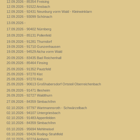
12.09.2026 - 85354 Freising
12.09.2026 - 91522 Ansbach
12.09.2026 - 92431 Neunburg vorm Wald - Kleinwinklarn
12.09.2026 - 93099 Schönach
13.09.2026 -
17.09.2026 - 90402 Nürnberg
18.09.2026 - 85131 Pollenfeld
19.09.2026 - 91281 Thurndorf
19.09.2026 - 91710 Gunzenhausen
19.09.2026 - 94529 Aicha vorm Wald
20.09.2026 - 83435 Bad Reichenhall
20.09.2026 - 85464 Finsing
25.09.2026 - 91352 Pautzfeld
25.09.2026 - 97270 Kist
25.09.2026 - 97270 Kist
25.09.2026 - 90613 Großhabersdorf Ortsteil Oberreichenbach
26.09.2026 - 91471 Illesheim
26.09.2026 - 92727 Waldthurn
27.09.2026 - 84359 Simbach/Inn
02.10.2026 - 97797 Wartmannsroth - Schwärzelbach
02.10.2026 - 94107 Untergriesbach
02.10.2026 - 91483 Appenfelden
02.10.2026 - 84359 Simbach/Inn
03.10.2026 - 95694 Mehlmeisel
03.10.2026 - 93426 Roding-Strahlfeld
03.10.2026 - 92224 Amberg