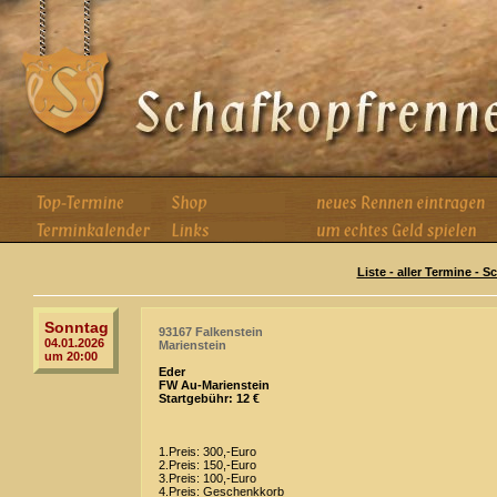
Liste - aller Termine - 
Sonntag
93167 Falkenstein
04.01.2026
Marienstein
um 20:00
Eder
FW Au-Marienstein
Startgebühr: 12 €
1.Preis: 300,-Euro
2.Preis: 150,-Euro
3.Preis: 100,-Euro
4.Preis: Geschenkkorb