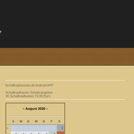
Schafkopfrennen.de Android APP
Schafkopfkarten Sonderangebot
30 Schafkopfkarten 73,90 Euro
«
August 2026
»
S
M
D
M
D
F
S
»
1