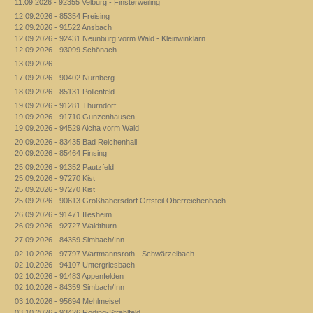
11.09.2026 - 92355 Velburg - Finsterweiling
12.09.2026 - 85354 Freising
12.09.2026 - 91522 Ansbach
12.09.2026 - 92431 Neunburg vorm Wald - Kleinwinklarn
12.09.2026 - 93099 Schönach
13.09.2026 -
17.09.2026 - 90402 Nürnberg
18.09.2026 - 85131 Pollenfeld
19.09.2026 - 91281 Thurndorf
19.09.2026 - 91710 Gunzenhausen
19.09.2026 - 94529 Aicha vorm Wald
20.09.2026 - 83435 Bad Reichenhall
20.09.2026 - 85464 Finsing
25.09.2026 - 91352 Pautzfeld
25.09.2026 - 97270 Kist
25.09.2026 - 97270 Kist
25.09.2026 - 90613 Großhabersdorf Ortsteil Oberreichenbach
26.09.2026 - 91471 Illesheim
26.09.2026 - 92727 Waldthurn
27.09.2026 - 84359 Simbach/Inn
02.10.2026 - 97797 Wartmannsroth - Schwärzelbach
02.10.2026 - 94107 Untergriesbach
02.10.2026 - 91483 Appenfelden
02.10.2026 - 84359 Simbach/Inn
03.10.2026 - 95694 Mehlmeisel
03.10.2026 - 93426 Roding-Strahlfeld