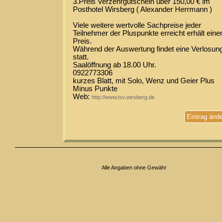
3.Preis Verzehrgutschein über 150,00 € im
Posthotel Wirsberg ( Alexander Herrmann )
Viele weitere wertvolle Sachpreise jeder
Teilnehmer der Pluspunkte erreicht erhält eine
Preis.
Während der Auswertung findet eine Verlosun
statt.
Saalöffnung ab 18.00 Uhr.
0922773306
kurzes Blatt, mit Solo, Wenz und Geier Plus
Minus Punkte
Web:
http://www.tsv.wirsberg.de
Eintrag änd
Alle Angaben ohne Gewähr