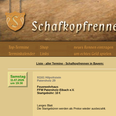
Liste - aller Termine - Schafkopfrennen in Bayern:
Samstag
91161 Hilpoltstein
11.07.2026
Patersholz 29
um 19:30
Feuerwehrhaus
FFW Patersholz-Eibach e.V.
Startgebühr: 10 €
Langes Blatt
Die Startgebüren werden als Preise wieder ausbezahlt.