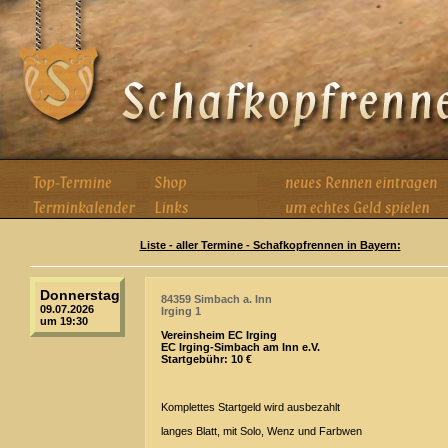
Liste - aller Termine - Schafkopfrennen in Bayern:
Donnerstag
84359 Simbach a. Inn
09.07.2026
Irging 1
um 19:30
Vereinsheim EC Irging
EC Irging-Simbach am Inn e.V.
Startgebühr: 10 €
Komplettes Startgeld wird ausbezahlt
langes Blatt, mit Solo, Wenz und Farbwen