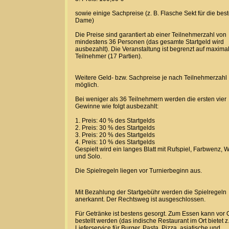
sowie einige Sachpreise (z. B. Flasche Sekt für die bes
Dame)
Die Preise sind garantiert ab einer Teilnehmerzahl von
mindestens 36 Personen (das gesamte Startgeld wird
ausbezahlt). Die Veranstaltung ist begrenzt auf maxima
Teilnehmer (17 Partien).
Weitere Geld- bzw. Sachpreise je nach Teilnehmerzahl
möglich.
Bei weniger als 36 Teilnehmern werden die ersten vier
Gewinne wie folgt ausbezahlt:
1. Preis: 40 % des Startgelds
2. Preis: 30 % des Startgelds
3. Preis: 20 % des Startgelds
4. Preis: 10 % des Startgelds
Gespielt wird ein langes Blatt mit Rufspiel, Farbwenz, 
und Solo.
Die Spielregeln liegen vor Turnierbeginn aus.
Mit Bezahlung der Startgebühr werden die Spielregeln
anerkannt. Der Rechtsweg ist ausgeschlossen.
Für Getränke ist bestens gesorgt. Zum Essen kann vor O
bestellt werden (das indische Restaurant im Ort bietet z.
Lieferservice für Burger, Pasta, Pizza, asiatische und