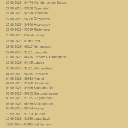
20.08.2026 - 94474 Vilshofen an der Donau
21.08.2026 - 93138 Oppersdorf
21.08.2026 - 92539 Schönsee
Rozvadov
22.08.2026 - 34806
Rozvadov
22.08.2026 - 34806
22.08.2026 - 93339 Riedenburg
23.08.2026 - 85464 Finsing
24.08.2026 - 91189 Rohr
28.08.2026 - 96117 Memmelsdorf
29.08.2026 - 91731 Langfurth
29.08.2026 - 86735 Forheim OT Aufhausen
30.08.2026 - 94405 Landau
03.09.2026 - 91781 Weimersheim
04.09.2026 - 96215 Lichtenfels
04.09.2026 - 86653 Monheim
04.09.2026 - 91486 Rohensaas
04.09.2026 - 84359 Simbach a. Inn
05.09.2026 - 96242 Gestungshausen
05.09.2026 - 91595 Burgoberbach
06.09.2026 - 95469 Speichersdorf
06.09.2026 - 85464 Finsing
10.09.2026 - 91093 Heßdorf
10.09.2026 - 91359 Leutenbach
11.09.2026 - 95460 Bad Berneck