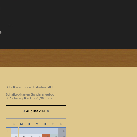
Schafkopfrennen.de Android APP
Schafkopfkarten Sonderangebot
30 Schafkopfkarten 73,90 Euro
«
August 2026
»
S
M
D
M
D
F
S
»
1