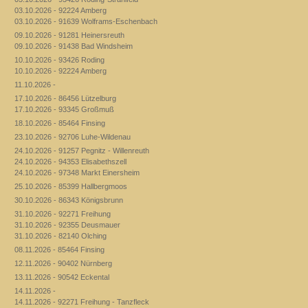
03.10.2026 - 92224 Amberg
03.10.2026 - 91639 Wolframs-Eschenbach
09.10.2026 - 91281 Heinersreuth
09.10.2026 - 91438 Bad Windsheim
10.10.2026 - 93426 Roding
10.10.2026 - 92224 Amberg
11.10.2026 -
17.10.2026 - 86456 Lützelburg
17.10.2026 - 93345 Großmuß
18.10.2026 - 85464 Finsing
23.10.2026 - 92706 Luhe-Wildenau
24.10.2026 - 91257 Pegnitz - Willenreuth
24.10.2026 - 94353 Elisabethszell
24.10.2026 - 97348 Markt Einersheim
25.10.2026 - 85399 Hallbergmoos
30.10.2026 - 86343 Königsbrunn
31.10.2026 - 92271 Freihung
31.10.2026 - 92355 Deusmauer
31.10.2026 - 82140 Olching
08.11.2026 - 85464 Finsing
12.11.2026 - 90402 Nürnberg
13.11.2026 - 90542 Eckental
14.11.2026 -
14.11.2026 - 92271 Freihung - Tanzfleck