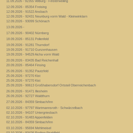
11.09.2026 - 92355 Velburg - Finsterweiling
12.09.2026 - 85354 Freising
12.09.2026 - 91522 Ansbach
12.09.2026 - 92431 Neunburg vorm Wald - Kleinwinklarn
12.09.2026 - 93099 Schönach
13.09.2026 -
17.09.2026 - 90402 Nürnberg
18.09.2026 - 85131 Pollenfeld
19.09.2026 - 91281 Thurndorf
19.09.2026 - 91710 Gunzenhausen
19.09.2026 - 94529 Aicha vorm Wald
20.09.2026 - 83435 Bad Reichenhall
20.09.2026 - 85464 Finsing
25.09.2026 - 91352 Pautzfeld
25.09.2026 - 97270 Kist
25.09.2026 - 97270 Kist
25.09.2026 - 90613 Großhabersdorf Ortsteil Oberreichenbach
26.09.2026 - 91471 Illesheim
26.09.2026 - 92727 Waldthurn
27.09.2026 - 84359 Simbach/Inn
02.10.2026 - 97797 Wartmannsroth - Schwärzelbach
02.10.2026 - 94107 Untergriesbach
02.10.2026 - 91483 Appenfelden
02.10.2026 - 84359 Simbach/Inn
03.10.2026 - 95694 Mehlmeisel
03.10.2026 - 93426 Roding-Strahlfeld