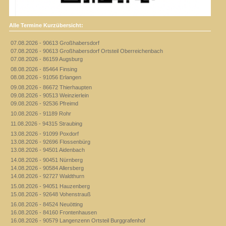
Alle Termine Kurzübersicht:
07.08.2026 - 90613 Großhabersdorf
07.08.2026 - 90613 Großhabersdorf Ortsteil Oberreichenbach
07.08.2026 - 86159 Augsburg
08.08.2026 - 85464 Finsing
08.08.2026 - 91056 Erlangen
09.08.2026 - 86672 Thierhaupten
09.08.2026 - 90513 Weinzierlein
09.08.2026 - 92536 Pfreimd
10.08.2026 - 91189 Rohr
11.08.2026 - 94315 Straubing
13.08.2026 - 91099 Poxdorf
13.08.2026 - 92696 Flossenbürg
13.08.2026 - 94501 Aidenbach
14.08.2026 - 90451 Nürnberg
14.08.2026 - 90584 Allersberg
14.08.2026 - 92727 Waldthurn
15.08.2026 - 94051 Hauzenberg
15.08.2026 - 92648 Vohenstrauß
16.08.2026 - 84524 Neuötting
16.08.2026 - 84160 Frontenhausen
16.08.2026 - 90579 Langenzenn Ortsteil Burggrafenhof