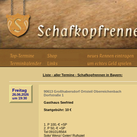
Liste - aller Termine - Schafkopfrennen in Bayern:
Freitag
90613 Großhabersdorf Ortsteil Oberreichenbach
26.06.2026
Dorfstraße 1
um 19:30
Gasthaus Seefried
Startgebühr: 10 €
1. P 100,-€ +SP
2. P 50,-€ +SP
Tel 09101/8564
Solo/ Wenz/ Geier/ Rufspiel