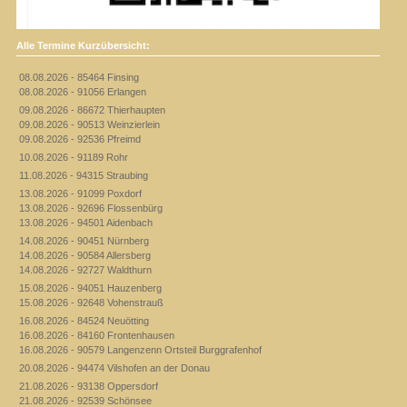
Alle Termine Kurzübersicht:
08.08.2026 - 85464 Finsing
08.08.2026 - 91056 Erlangen
09.08.2026 - 86672 Thierhaupten
09.08.2026 - 90513 Weinzierlein
09.08.2026 - 92536 Pfreimd
10.08.2026 - 91189 Rohr
11.08.2026 - 94315 Straubing
13.08.2026 - 91099 Poxdorf
13.08.2026 - 92696 Flossenbürg
13.08.2026 - 94501 Aidenbach
14.08.2026 - 90451 Nürnberg
14.08.2026 - 90584 Allersberg
14.08.2026 - 92727 Waldthurn
15.08.2026 - 94051 Hauzenberg
15.08.2026 - 92648 Vohenstrauß
16.08.2026 - 84524 Neuötting
16.08.2026 - 84160 Frontenhausen
16.08.2026 - 90579 Langenzenn Ortsteil Burggrafenhof
20.08.2026 - 94474 Vilshofen an der Donau
21.08.2026 - 93138 Oppersdorf
21.08.2026 - 92539 Schönsee