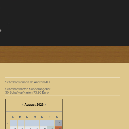
Schafkopfrennen.de Android APP
Schafkopfkarten Sonderangebot
30 Schafkopfkarten 73,90 Euro
«
August 2026
»
S
M
D
M
D
F
S
»
1