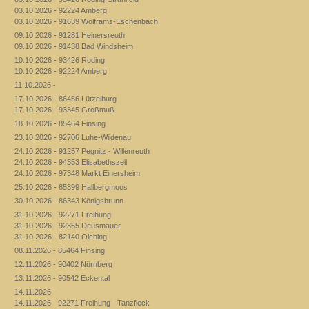
03.10.2026 - 92224 Amberg
03.10.2026 - 91639 Wolframs-Eschenbach
09.10.2026 - 91281 Heinersreuth
09.10.2026 - 91438 Bad Windsheim
10.10.2026 - 93426 Roding
10.10.2026 - 92224 Amberg
11.10.2026 -
17.10.2026 - 86456 Lützelburg
17.10.2026 - 93345 Großmuß
18.10.2026 - 85464 Finsing
23.10.2026 - 92706 Luhe-Wildenau
24.10.2026 - 91257 Pegnitz - Willenreuth
24.10.2026 - 94353 Elisabethszell
24.10.2026 - 97348 Markt Einersheim
25.10.2026 - 85399 Hallbergmoos
30.10.2026 - 86343 Königsbrunn
31.10.2026 - 92271 Freihung
31.10.2026 - 92355 Deusmauer
31.10.2026 - 82140 Olching
08.11.2026 - 85464 Finsing
12.11.2026 - 90402 Nürnberg
13.11.2026 - 90542 Eckental
14.11.2026 -
14.11.2026 - 92271 Freihung - Tanzfleck