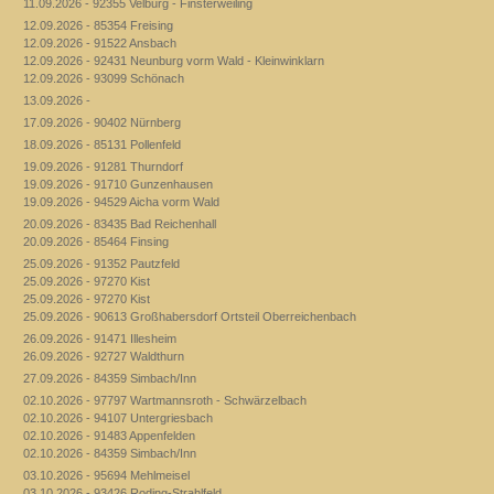
11.09.2026 - 92355 Velburg - Finsterweiling
12.09.2026 - 85354 Freising
12.09.2026 - 91522 Ansbach
12.09.2026 - 92431 Neunburg vorm Wald - Kleinwinklarn
12.09.2026 - 93099 Schönach
13.09.2026 -
17.09.2026 - 90402 Nürnberg
18.09.2026 - 85131 Pollenfeld
19.09.2026 - 91281 Thurndorf
19.09.2026 - 91710 Gunzenhausen
19.09.2026 - 94529 Aicha vorm Wald
20.09.2026 - 83435 Bad Reichenhall
20.09.2026 - 85464 Finsing
25.09.2026 - 91352 Pautzfeld
25.09.2026 - 97270 Kist
25.09.2026 - 97270 Kist
25.09.2026 - 90613 Großhabersdorf Ortsteil Oberreichenbach
26.09.2026 - 91471 Illesheim
26.09.2026 - 92727 Waldthurn
27.09.2026 - 84359 Simbach/Inn
02.10.2026 - 97797 Wartmannsroth - Schwärzelbach
02.10.2026 - 94107 Untergriesbach
02.10.2026 - 91483 Appenfelden
02.10.2026 - 84359 Simbach/Inn
03.10.2026 - 95694 Mehlmeisel
03.10.2026 - 93426 Roding-Strahlfeld