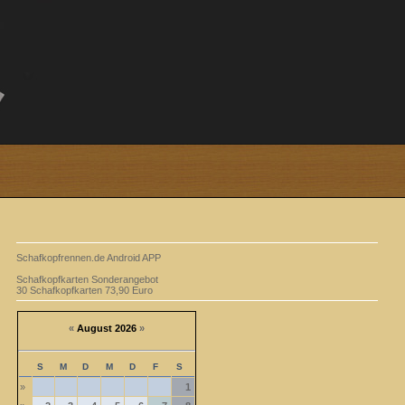
Schafkopfrennen.de Android APP
Schafkopfkarten Sonderangebot
30 Schafkopfkarten 73,90 Euro
«
August 2026
»
S
M
D
M
D
F
S
»
1