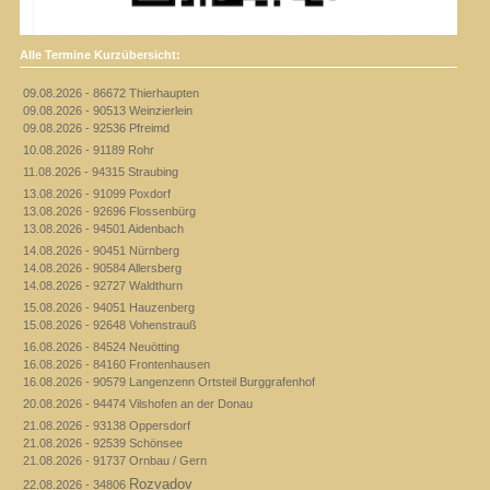
Alle Termine Kurzübersicht:
09.08.2026 - 86672 Thierhaupten
09.08.2026 - 90513 Weinzierlein
09.08.2026 - 92536 Pfreimd
10.08.2026 - 91189 Rohr
11.08.2026 - 94315 Straubing
13.08.2026 - 91099 Poxdorf
13.08.2026 - 92696 Flossenbürg
13.08.2026 - 94501 Aidenbach
14.08.2026 - 90451 Nürnberg
14.08.2026 - 90584 Allersberg
14.08.2026 - 92727 Waldthurn
15.08.2026 - 94051 Hauzenberg
15.08.2026 - 92648 Vohenstrauß
16.08.2026 - 84524 Neuötting
16.08.2026 - 84160 Frontenhausen
16.08.2026 - 90579 Langenzenn Ortsteil Burggrafenhof
20.08.2026 - 94474 Vilshofen an der Donau
21.08.2026 - 93138 Oppersdorf
21.08.2026 - 92539 Schönsee
21.08.2026 - 91737 Ornbau / Gern
Rozvadov
22.08.2026 - 34806