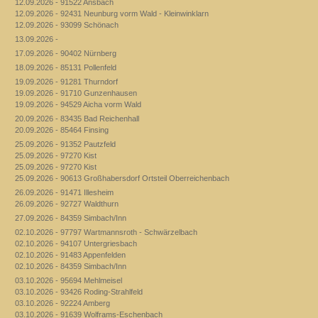
12.09.2026 - 91522 Ansbach
12.09.2026 - 92431 Neunburg vorm Wald - Kleinwinklarn
12.09.2026 - 93099 Schönach
13.09.2026 -
17.09.2026 - 90402 Nürnberg
18.09.2026 - 85131 Pollenfeld
19.09.2026 - 91281 Thurndorf
19.09.2026 - 91710 Gunzenhausen
19.09.2026 - 94529 Aicha vorm Wald
20.09.2026 - 83435 Bad Reichenhall
20.09.2026 - 85464 Finsing
25.09.2026 - 91352 Pautzfeld
25.09.2026 - 97270 Kist
25.09.2026 - 97270 Kist
25.09.2026 - 90613 Großhabersdorf Ortsteil Oberreichenbach
26.09.2026 - 91471 Illesheim
26.09.2026 - 92727 Waldthurn
27.09.2026 - 84359 Simbach/Inn
02.10.2026 - 97797 Wartmannsroth - Schwärzelbach
02.10.2026 - 94107 Untergriesbach
02.10.2026 - 91483 Appenfelden
02.10.2026 - 84359 Simbach/Inn
03.10.2026 - 95694 Mehlmeisel
03.10.2026 - 93426 Roding-Strahlfeld
03.10.2026 - 92224 Amberg
03.10.2026 - 91639 Wolframs-Eschenbach