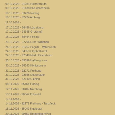
09.10.2026 - 91281 Heinersreuth
09.10.2026 - 91438 Bad Windsheim
10.10.2026 - 93426 Roding
10.10.2026 - 92224 Amberg
11.10.2026 -
17.10.2026 - 86456 Lützelburg
17.10.2026 - 93345 Großmuß
18.10.2026 - 85464 Finsing
23.10.2026 - 92706 Luhe-Wildenau
24.10.2026 - 91257 Pegnitz - Willenreuth
24.10.2026 - 94353 Elisabethszell
24.10.2026 - 97348 Markt Einersheim
25.10.2026 - 85399 Hallbergmoos
30.10.2026 - 86343 Königsbrunn
31.10.2026 - 92271 Freihung
31.10.2026 - 92355 Deusmauer
31.10.2026 - 82140 Olching
08.11.2026 - 85464 Finsing
12.11.2026 - 90402 Nürnberg
13.11.2026 - 90542 Eckental
14.11.2026 -
14.11.2026 - 92271 Freihung - Tanzfleck
15.11.2026 - 85049 Ingolstadt
20.11.2026 - 90552 Röthenbach/Peg.