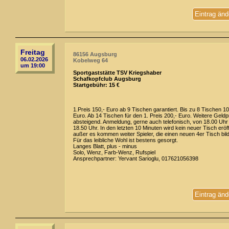
Eintrag änd
Freitag
86156 Augsburg
06.02.2026
Kobelweg 64
um 19:00
Sportgaststätte TSV Kriegshaber
Schafkopfclub Augsburg
Startgebühr: 15 €
1.Preis 150,- Euro ab 9 Tischen garantiert. Bis zu 8 Tischen 10
Euro. Ab 14 Tischen für den 1. Preis 200,- Euro. Weitere Geldp
absteigend. Anmeldung, gerne auch telefonisch, von 18.00 Uhr 
18.50 Uhr. In den letzten 10 Minuten wird kein neuer Tisch eröff
außer es kommen weiter Spieler, die einen neuen 4er Tisch bil
Für das leibliche Wohl ist bestens gesorgt.
Langes Blatt, plus - minus
Solo, Wenz, Farb-Wenz, Rufspiel
Ansprechpartner: Yervant Sarioglu, 017621056398
Eintrag änd