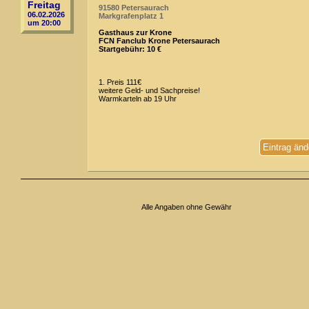
Freitag
91580 Petersaurach
06.02.2026
Markgrafenplatz 1
um 20:00
Gasthaus zur Krone
FCN Fanclub Krone Petersaurach
Startgebühr: 10 €
1. Preis 111€
weitere Geld- und Sachpreise!
Warmkarteln ab 19 Uhr
Eintrag änd
Alle Angaben ohne Gewähr