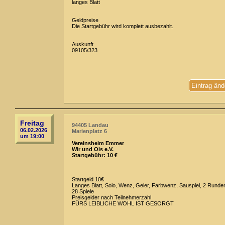
langes Blatt
Geldpreise
Die Startgebühr wird komplett ausbezahlt.
Auskunft
09105/323
Eintrag änd
Freitag
94405 Landau
06.02.2026
Marienplatz 6
um 19:00
Vereinsheim Emmer
Wir und Ois e.V.
Startgebühr: 10 €
Startgeld 10€
Langes Blatt, Solo, Wenz, Geier, Farbwenz, Sauspiel, 2 Runde
28 Spiele
Preisgelder nach Teilnehmerzahl
FÜRS LEIBLICHE WOHL IST GESORGT