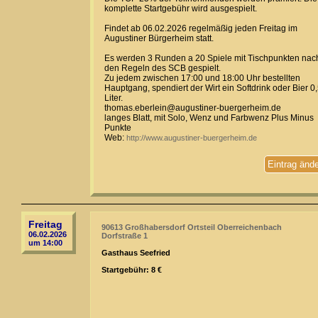
komplette Startgebühr wird ausgespielt.
Findet ab 06.02.2026 regelmäßig jeden Freitag im
Augustiner Bürgerheim statt.
Es werden 3 Runden a 20 Spiele mit Tischpunkten nac
den Regeln des SCB gespielt.
Zu jedem zwischen 17:00 und 18:00 Uhr bestellten
Hauptgang, spendiert der Wirt ein Softdrink oder Bier 0
Liter.
thomas.eberlein@augustiner-buergerheim.de
langes Blatt, mit Solo, Wenz und Farbwenz Plus Minus
Punkte
Web:
http://www.augustiner-buergerheim.de
Eintrag änd
Freitag
90613 Großhabersdorf Ortsteil Oberreichenbach
06.02.2026
Dorfstraße 1
um 14:00
Gasthaus Seefried
Startgebühr: 8 €