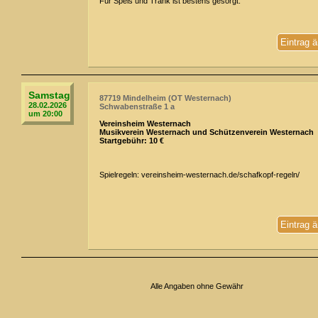
Für Speis und Trank ist bestens gesorgt.
Eintrag 
Samstag
87719 Mindelheim (OT Westernach)
28.02.2026
Schwabenstraße 1 a
um 20:00
Vereinsheim Westernach
Musikverein Westernach und Schützenverein Westernach
Startgebühr: 10 €
Spielregeln: vereinsheim-westernach.de/schafkopf-regeln/
Eintrag 
Alle Angaben ohne Gewähr