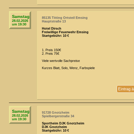
Samstag
85135 Titting Ortsteil Emsing
28.02.2026
Hauptstraße 13
um 19:30
Hotel Dirsch
Freiwillige Feuerwehr Emsing
Startgebühr: 10 €
1. Preis 150€
2. Preis 75€
Viele wertvolle Sachpreise
Kurzes Blatt, Solo, Wenz, Farbspiele
Eintrag 
Samstag
91728 Gnotzheim
28.02.2026
Spielbergerstraße 34
um 19:30
Sportheim DJK Gnotzheim
DJK Gnotzheim
Startgebühr: 10 €