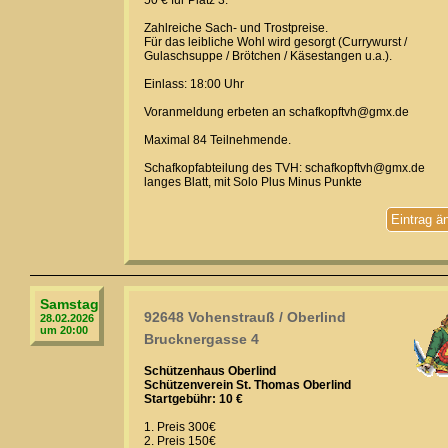
50 € für Platz 3.
Zahlreiche Sach- und Trostpreise.
Für das leibliche Wohl wird gesorgt (Currywurst /
Gulaschsuppe / Brötchen / Käsestangen u.a.).
Einlass: 18:00 Uhr
Voranmeldung erbeten an schafkopftvh@gmx.de
Maximal 84 Teilnehmende.
Schafkopfabteilung des TVH: schafkopftvh@gmx.de
langes Blatt, mit Solo Plus Minus Punkte
Eintrag ä
Samstag
92648 Vohenstrauß / Oberlind
28.02.2026
um 20:00
Brucknergasse 4
Schützenhaus Oberlind
Schützenverein St. Thomas Oberlind
Startgebühr: 10 €
1. Preis 300€
2. Preis 150€