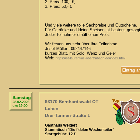
2. Preis: 100,- €,
3. Preis: 50,- €
Und viele weitere tolle Sachpreise und Gutscheine.
Für Getränke und kleine Speisen ist bestens gesorgt
Jeder Teilnehmer erhält einen Preis.
Wir freuen uns sehr über Ihre Teilnahme.
Josef Müller - 092447146
kurzes Blatt, mit Solo, Wenz und Geier
Web:
https://st-laurentius-obertrubach.de/index.html
Eintrag ä
Samstag
93170 Bernhardswald OT
28.02.2026
um 19:00
Lehen
Drei-Tannen-Straße 1
Gasthaus Weigert
Stammtisch "Die fidelen Wochenteiler"
Startgebühr: 12 €