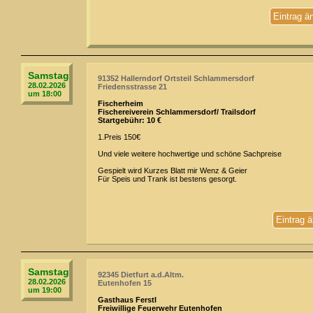
Eintrag ä
Samstag
91352 Hallerndorf Ortsteil Schlammersdorf
28.02.2026
Friedensstrasse 21
um 18:00
Fischerheim
Fischereiverein Schlammersdorf/ Trailsdorf
Startgebühr: 10 €
1.Preis 150€
Und viele weitere hochwertige und schöne Sachpreise
Gespielt wird Kurzes Blatt mir Wenz & Geier
Für Speis und Trank ist bestens gesorgt.
Eintrag 
Samstag
92345 Dietfurt a.d.Altm.
28.02.2026
Eutenhofen 15
um 19:00
Gasthaus Ferstl
Freiwillige Feuerwehr Eutenhofen