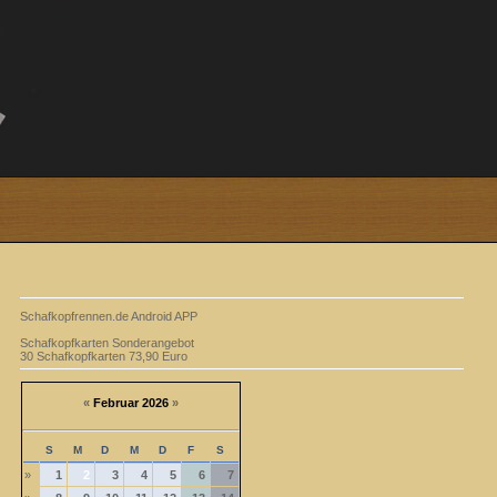
Schafkopfrennen.de Android APP
Schafkopfkarten Sonderangebot
30 Schafkopfkarten 73,90 Euro
«
Februar 2026
»
S
M
D
M
D
F
S
»
1
2
3
4
5
6
7