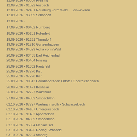
12.09.2026 - 85354 Freising
12.09.2026 - 91522 Ansbach
12.09.2026 - 92431 Neunburg vorm Wald - Kleinwinklarn
12.09.2026 - 93099 Schönach
13.09.2026 -
17.09.2026 - 90402 Nürnberg
18.09.2026 - 85131 Pollenfeld
19.09.2026 - 91281 Thurndorf
19.09.2026 - 91710 Gunzenhausen
19.09.2026 - 94529 Aicha vorm Wald
20.09.2026 - 83435 Bad Reichenhall
20.09.2026 - 85464 Finsing
25.09.2026 - 91352 Pautzfeld
25.09.2026 - 97270 Kist
25.09.2026 - 97270 Kist
25.09.2026 - 90613 Großhabersdorf Ortsteil Oberreichenbach
26.09.2026 - 91471 Illesheim
26.09.2026 - 92727 Waldthurn
27.09.2026 - 84359 Simbach/Inn
02.10.2026 - 97797 Wartmannsroth - Schwärzelbach
02.10.2026 - 94107 Untergriesbach
02.10.2026 - 91483 Appenfelden
02.10.2026 - 84359 Simbach/Inn
03.10.2026 - 95694 Mehlmeisel
03.10.2026 - 93426 Roding-Strahlfeld
03.10.2026 - 92224 Amberg