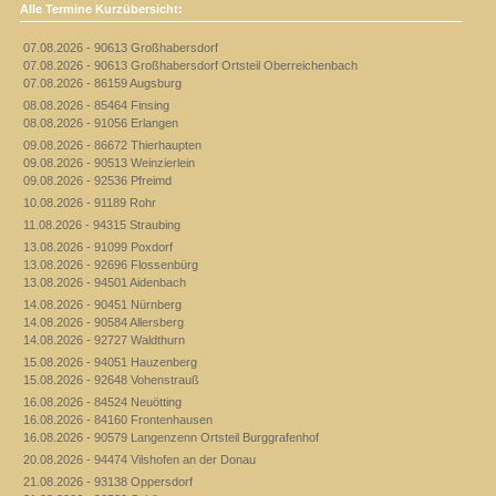
Alle Termine Kurzübersicht:
07.08.2026 - 90613 Großhabersdorf
07.08.2026 - 90613 Großhabersdorf Ortsteil Oberreichenbach
07.08.2026 - 86159 Augsburg
08.08.2026 - 85464 Finsing
08.08.2026 - 91056 Erlangen
09.08.2026 - 86672 Thierhaupten
09.08.2026 - 90513 Weinzierlein
09.08.2026 - 92536 Pfreimd
10.08.2026 - 91189 Rohr
11.08.2026 - 94315 Straubing
13.08.2026 - 91099 Poxdorf
13.08.2026 - 92696 Flossenbürg
13.08.2026 - 94501 Aidenbach
14.08.2026 - 90451 Nürnberg
14.08.2026 - 90584 Allersberg
14.08.2026 - 92727 Waldthurn
15.08.2026 - 94051 Hauzenberg
15.08.2026 - 92648 Vohenstrauß
16.08.2026 - 84524 Neuötting
16.08.2026 - 84160 Frontenhausen
16.08.2026 - 90579 Langenzenn Ortsteil Burggrafenhof
20.08.2026 - 94474 Vilshofen an der Donau
21.08.2026 - 93138 Oppersdorf