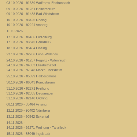
03.10.2026 - 91639 Wolframs-Eschenbach
09.10.2026 - 91281 Heinersreuth
09.10.2026 - 91438 Bad Windsheim
10.10.2026 - 93426 Roding
10.10.2026 - 92224 Amberg
11.10.2026 -
17.10.2026 - 86456 Lützelburg
17.10.2026 - 93345 Großmuß
18.10.2026 - 85464 Finsing
23.10.2026 - 92706 Luhe-Wildenau
24.10.2026 - 91257 Pegnitz - Willenreuth
24.10.2026 - 94353 Elisabethszell
24.10.2026 - 97348 Markt Einersheim
25.10.2026 - 85399 Hallbergmoos
30.10.2026 - 86343 Königsbrunn
31.10.2026 - 92271 Freihung
31.10.2026 - 92355 Deusmauer
31.10.2026 - 82140 Olching
08.11.2026 - 85464 Finsing
12.11.2026 - 90402 Nürnberg
13.11.2026 - 90542 Eckental
14.11.2026 -
14.11.2026 - 92271 Freihung - Tanzfleck
15.11.2026 - 85049 Ingolstadt