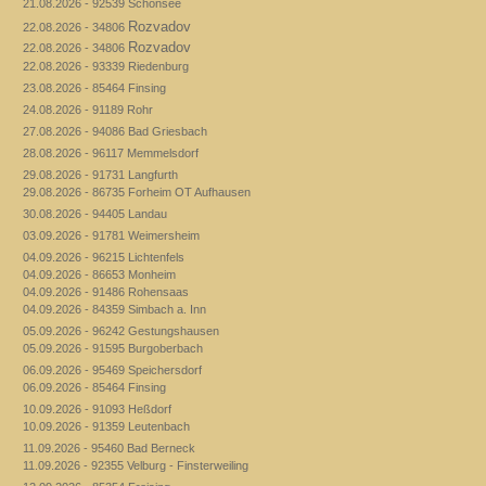
21.08.2026 - 92539 Schönsee
Rozvadov
22.08.2026 - 34806
Rozvadov
22.08.2026 - 34806
22.08.2026 - 93339 Riedenburg
23.08.2026 - 85464 Finsing
24.08.2026 - 91189 Rohr
27.08.2026 - 94086 Bad Griesbach
28.08.2026 - 96117 Memmelsdorf
29.08.2026 - 91731 Langfurth
29.08.2026 - 86735 Forheim OT Aufhausen
30.08.2026 - 94405 Landau
03.09.2026 - 91781 Weimersheim
04.09.2026 - 96215 Lichtenfels
04.09.2026 - 86653 Monheim
04.09.2026 - 91486 Rohensaas
04.09.2026 - 84359 Simbach a. Inn
05.09.2026 - 96242 Gestungshausen
05.09.2026 - 91595 Burgoberbach
06.09.2026 - 95469 Speichersdorf
06.09.2026 - 85464 Finsing
10.09.2026 - 91093 Heßdorf
10.09.2026 - 91359 Leutenbach
11.09.2026 - 95460 Bad Berneck
11.09.2026 - 92355 Velburg - Finsterweiling