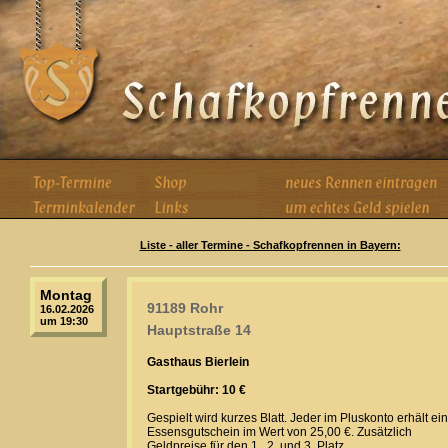
Liste - aller Termine - Schafkopfrennen in Bayern:
Montag
91189 Rohr
16.02.2026
um 19:30
Hauptstraße 14
Gasthaus Bierlein
Startgebühr: 10 €
Gespielt wird kurzes Blatt. Jeder im Pluskonto erhält ei
Essensgutschein im Wert von 25,00 €. Zusätzlich
Geldpreise für den 1., 2. und 3. Platz.