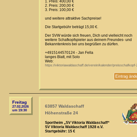
1. Preis: 400,00 €
2. Preis: 200,00 €
3. Preis: 100,00 €
und weitere attraktive Sachpreise!
Die Startgebühr beträgt 15,00 €.
Der SVW würde sich freuen, Dich und vielleicht noch
weitere Schafkopfspieler aus deinem Freundes- und
Bekanntenkreis bei uns begrüßen zu dürfen.
+4915144570124 - Jan Fella
langes Blatt, mit Solo
Web:
https://viktoriawaldaschaff.de/verein/kalender/preisschafkopf
Eintrag änd
Freitag
63857 Waldaschaff
27.02.2026
um 19:30
Höhenstraße 24
Sportheim „SV Viktoria Waldaschaff“
SV Viktoria Waldaschaff 1928 e.V.
Startgebühr: 15 €