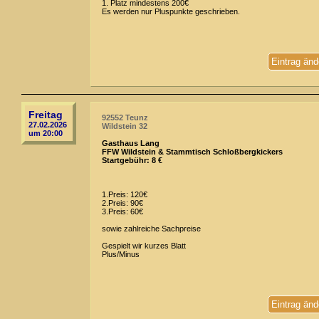
1. Platz mindestens 200€
Es werden nur Pluspunkte geschrieben.
Eintrag änd
Freitag
92552 Teunz
27.02.2026
Wildstein 32
um 20:00
Gasthaus Lang
FFW Wildstein & Stammtisch Schloßbergkickers
Startgebühr: 8 €
1.Preis: 120€
2.Preis: 90€
3.Preis: 60€
sowie zahlreiche Sachpreise
Gespielt wir kurzes Blatt
Plus/Minus
Eintrag änd