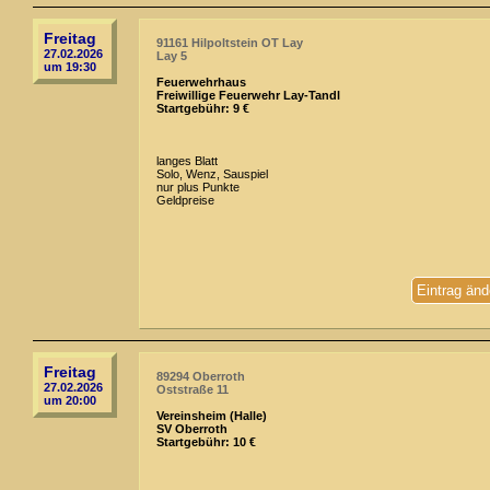
Freitag
91161 Hilpoltstein OT Lay
27.02.2026
Lay 5
um 19:30
Feuerwehrhaus
Freiwillige Feuerwehr Lay-Tandl
Startgebühr: 9 €
langes Blatt
Solo, Wenz, Sauspiel
nur plus Punkte
Geldpreise
Eintrag änd
Freitag
89294 Oberroth
27.02.2026
Oststraße 11
um 20:00
Vereinsheim (Halle)
SV Oberroth
Startgebühr: 10 €