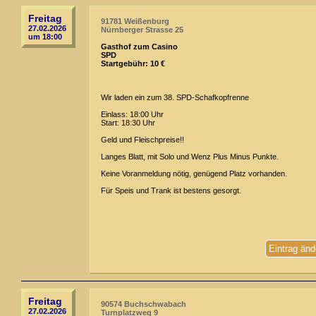
Freitag
91781 Weißenburg
27.02.2026
Nürnberger Strasse 25
um 18:00
Gasthof zum Casino
SPD
Startgebühr: 10 €
Wir laden ein zum 38. SPD-Schafkopfrenne
Einlass: 18:00 Uhr
Start: 18:30 Uhr
Geld und Fleischpreise!!
Langes Blatt, mit Solo und Wenz Plus Minus Punkte.
Keine Voranmeldung nötig, genügend Platz vorhanden.
Für Speis und Trank ist bestens gesorgt.
Eintrag änd
Freitag
90574 Buchschwabach
27.02.2026
Turnplatzweg 9