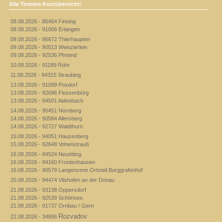
Alle Termine Kurzübersicht:
08.08.2026 - 85464 Finsing
08.08.2026 - 91056 Erlangen
09.08.2026 - 86672 Thierhaupten
09.08.2026 - 90513 Weinzierlein
09.08.2026 - 92536 Pfreimd
10.08.2026 - 91189 Rohr
11.08.2026 - 94315 Straubing
13.08.2026 - 91099 Poxdorf
13.08.2026 - 92696 Flossenbürg
13.08.2026 - 94501 Aidenbach
14.08.2026 - 90451 Nürnberg
14.08.2026 - 90584 Allersberg
14.08.2026 - 92727 Waldthurn
15.08.2026 - 94051 Hauzenberg
15.08.2026 - 92648 Vohenstrauß
16.08.2026 - 84524 Neuötting
16.08.2026 - 84160 Frontenhausen
16.08.2026 - 90579 Langenzenn Ortsteil Burggrafenhof
20.08.2026 - 94474 Vilshofen an der Donau
21.08.2026 - 93138 Oppersdorf
21.08.2026 - 92539 Schönsee
21.08.2026 - 91737 Ornbau / Gern
Rozvadov
22.08.2026 - 34806