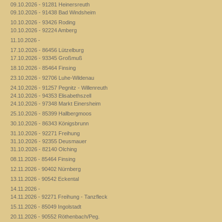
09.10.2026 - 91281 Heinersreuth
09.10.2026 - 91438 Bad Windsheim
10.10.2026 - 93426 Roding
10.10.2026 - 92224 Amberg
11.10.2026 -
17.10.2026 - 86456 Lützelburg
17.10.2026 - 93345 Großmuß
18.10.2026 - 85464 Finsing
23.10.2026 - 92706 Luhe-Wildenau
24.10.2026 - 91257 Pegnitz - Willenreuth
24.10.2026 - 94353 Elisabethszell
24.10.2026 - 97348 Markt Einersheim
25.10.2026 - 85399 Hallbergmoos
30.10.2026 - 86343 Königsbrunn
31.10.2026 - 92271 Freihung
31.10.2026 - 92355 Deusmauer
31.10.2026 - 82140 Olching
08.11.2026 - 85464 Finsing
12.11.2026 - 90402 Nürnberg
13.11.2026 - 90542 Eckental
14.11.2026 -
14.11.2026 - 92271 Freihung - Tanzfleck
15.11.2026 - 85049 Ingolstadt
20.11.2026 - 90552 Röthenbach/Peg.