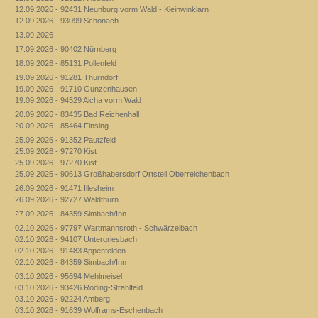
12.09.2026 - 92431 Neunburg vorm Wald - Kleinwinklarn
12.09.2026 - 93099 Schönach
13.09.2026 -
17.09.2026 - 90402 Nürnberg
18.09.2026 - 85131 Pollenfeld
19.09.2026 - 91281 Thurndorf
19.09.2026 - 91710 Gunzenhausen
19.09.2026 - 94529 Aicha vorm Wald
20.09.2026 - 83435 Bad Reichenhall
20.09.2026 - 85464 Finsing
25.09.2026 - 91352 Pautzfeld
25.09.2026 - 97270 Kist
25.09.2026 - 97270 Kist
25.09.2026 - 90613 Großhabersdorf Ortsteil Oberreichenbach
26.09.2026 - 91471 Illesheim
26.09.2026 - 92727 Waldthurn
27.09.2026 - 84359 Simbach/Inn
02.10.2026 - 97797 Wartmannsroth - Schwärzelbach
02.10.2026 - 94107 Untergriesbach
02.10.2026 - 91483 Appenfelden
02.10.2026 - 84359 Simbach/Inn
03.10.2026 - 95694 Mehlmeisel
03.10.2026 - 93426 Roding-Strahlfeld
03.10.2026 - 92224 Amberg
03.10.2026 - 91639 Wolframs-Eschenbach