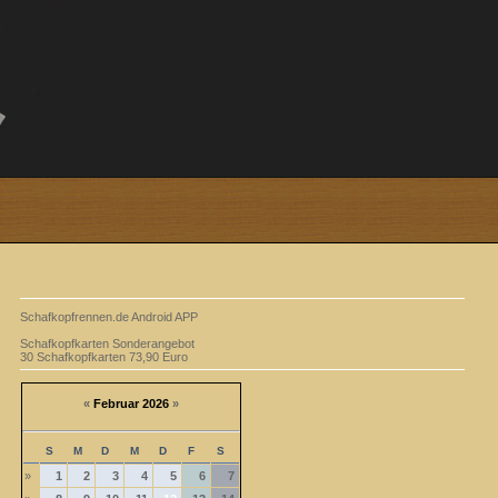
Schafkopfrennen.de Android APP
Schafkopfkarten Sonderangebot
30 Schafkopfkarten 73,90 Euro
«
Februar 2026
»
S
M
D
M
D
F
S
»
1
2
3
4
5
6
7