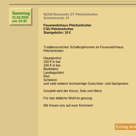
Samstag
92318 Neumarkt OT Pelchenhofen
21.02.2026
Schweizerstr. 27
um 19:30
Feuerwehrhaus Pelchenhofen
CSU Pelchenhofen
Startgebühr: 10 €
Traditionsreiches Schafkopfrennen im Feuerwehrhaus
Pelchenhofen
Hauptpreise
150 € in bar
100 € in bar
Berlinfahrt
Landtagsfahrt
Reh
Schinken
und viele weitere hochwertige Gutschein- und Sachpreise.
Gespielt wird der Kurze, Solo und Wenz
Für das leibliche Wohl ist gesorgt.
Wir freuen uns auf euer Kommen!
Eintrag änd