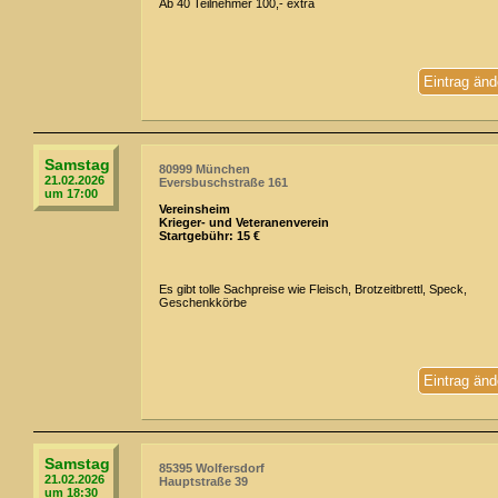
Ab 40 Teilnehmer 100,- extra
Eintrag änd
Samstag
80999 München
21.02.2026
Eversbuschstraße 161
um 17:00
Vereinsheim
Krieger- und Veteranenverein
Startgebühr: 15 €
Es gibt tolle Sachpreise wie Fleisch, Brotzeitbrettl, Speck,
Geschenkkörbe
Eintrag änd
Samstag
85395 Wolfersdorf
21.02.2026
Hauptstraße 39
um 18:30