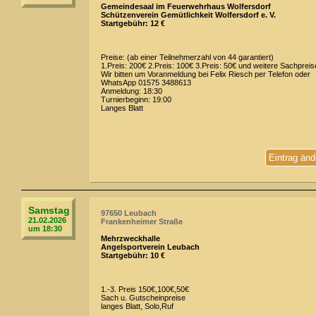
Gemeindesaal im Feuerwehrhaus Wolfersdorf
Schützenverein Gemütlichkeit Wolfersdorf e. V.
Startgebühr: 12 €
Preise: (ab einer Teilnehmerzahl von 44 garantiert)
1.Preis: 200€ 2.Preis: 100€ 3.Preis: 50€ und weitere Sachpreis
Wir bitten um Voranmeldung bei Felix Riesch per Telefon oder
WhatsApp 01575 3488613
Anmeldung: 18:30
Turnierbeginn: 19:00
Langes Blatt
Eintrag änd
Samstag
97650 Leubach
21.02.2026
Frankenheimer Straße
um 18:30
Mehrzweckhalle
Angelsportverein Leubach
Startgebühr: 10 €
1.-3. Preis 150€,100€,50€
Sach u. Gutscheinpreise
langes Blatt, Solo,Ruf