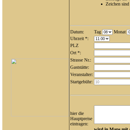
Zeichen sind
Datum:
Tag
Monat
Uhrzeit *:
PLZ
Ort *:
Strasse Nr.:
Gaststätte:
Veranstalter:
Startgebühr:
hier die
Hauptpreise
eintragen:
wird in Maps mit 