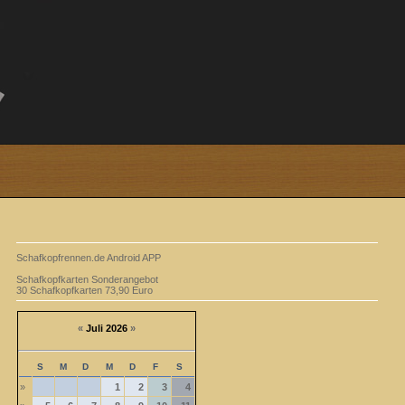
Schafkopfrennen.de Android APP
Schafkopfkarten Sonderangebot
30 Schafkopfkarten 73,90 Euro
«
Juli 2026
»
S
M
D
M
D
F
S
»
1
2
3
4