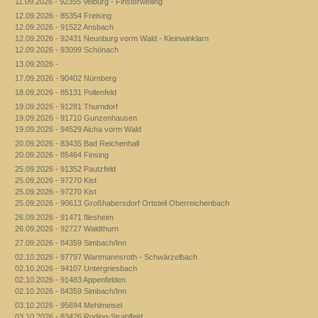
11.09.2026 - 92355 Velburg - Finsterweiling
12.09.2026 - 85354 Freising
12.09.2026 - 91522 Ansbach
12.09.2026 - 92431 Neunburg vorm Wald - Kleinwinklarn
12.09.2026 - 93099 Schönach
13.09.2026 -
17.09.2026 - 90402 Nürnberg
18.09.2026 - 85131 Pollenfeld
19.09.2026 - 91281 Thurndorf
19.09.2026 - 91710 Gunzenhausen
19.09.2026 - 94529 Aicha vorm Wald
20.09.2026 - 83435 Bad Reichenhall
20.09.2026 - 85464 Finsing
25.09.2026 - 91352 Pautzfeld
25.09.2026 - 97270 Kist
25.09.2026 - 97270 Kist
25.09.2026 - 90613 Großhabersdorf Ortsteil Oberreichenbach
26.09.2026 - 91471 Illesheim
26.09.2026 - 92727 Waldthurn
27.09.2026 - 84359 Simbach/Inn
02.10.2026 - 97797 Wartmannsroth - Schwärzelbach
02.10.2026 - 94107 Untergriesbach
02.10.2026 - 91483 Appenfelden
02.10.2026 - 84359 Simbach/Inn
03.10.2026 - 95694 Mehlmeisel
03.10.2026 - 93426 Roding-Strahlfeld