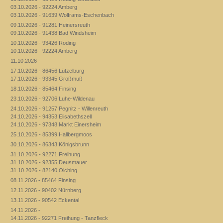
03.10.2026 - 92224 Amberg
03.10.2026 - 91639 Wolframs-Eschenbach
09.10.2026 - 91281 Heinersreuth
09.10.2026 - 91438 Bad Windsheim
10.10.2026 - 93426 Roding
10.10.2026 - 92224 Amberg
11.10.2026 -
17.10.2026 - 86456 Lützelburg
17.10.2026 - 93345 Großmuß
18.10.2026 - 85464 Finsing
23.10.2026 - 92706 Luhe-Wildenau
24.10.2026 - 91257 Pegnitz - Willenreuth
24.10.2026 - 94353 Elisabethszell
24.10.2026 - 97348 Markt Einersheim
25.10.2026 - 85399 Hallbergmoos
30.10.2026 - 86343 Königsbrunn
31.10.2026 - 92271 Freihung
31.10.2026 - 92355 Deusmauer
31.10.2026 - 82140 Olching
08.11.2026 - 85464 Finsing
12.11.2026 - 90402 Nürnberg
13.11.2026 - 90542 Eckental
14.11.2026 -
14.11.2026 - 92271 Freihung - Tanzfleck