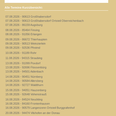
Alle Termine Kurzübersicht:
07.08.2026 - 90613 Großhabersdorf
07.08.2026 - 90613 Großhabersdorf Ortsteil Oberreichenbach
07.08.2026 - 86159 Augsburg
08.08.2026 - 85464 Finsing
08.08.2026 - 91056 Erlangen
09.08.2026 - 86672 Thierhaupten
09.08.2026 - 90513 Weinzierlein
09.08.2026 - 92536 Pfreimd
10.08.2026 - 91189 Rohr
11.08.2026 - 94315 Straubing
13.08.2026 - 91099 Poxdorf
13.08.2026 - 92696 Flossenbürg
13.08.2026 - 94501 Aidenbach
14.08.2026 - 90451 Nürnberg
14.08.2026 - 90584 Allersberg
14.08.2026 - 92727 Waldthurn
15.08.2026 - 94051 Hauzenberg
15.08.2026 - 92648 Vohenstrauß
16.08.2026 - 84524 Neuötting
16.08.2026 - 84160 Frontenhausen
16.08.2026 - 90579 Langenzenn Ortsteil Burggrafenhof
20.08.2026 - 94474 Vilshofen an der Donau