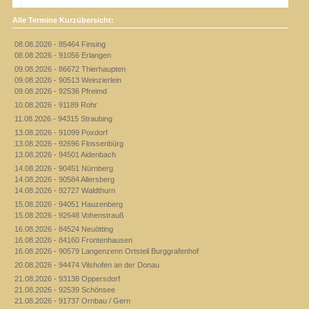
Alle Termine Kurzübersicht:
08.08.2026 - 85464 Finsing
08.08.2026 - 91056 Erlangen
09.08.2026 - 86672 Thierhaupten
09.08.2026 - 90513 Weinzierlein
09.08.2026 - 92536 Pfreimd
10.08.2026 - 91189 Rohr
11.08.2026 - 94315 Straubing
13.08.2026 - 91099 Poxdorf
13.08.2026 - 92696 Flossenbürg
13.08.2026 - 94501 Aidenbach
14.08.2026 - 90451 Nürnberg
14.08.2026 - 90584 Allersberg
14.08.2026 - 92727 Waldthurn
15.08.2026 - 94051 Hauzenberg
15.08.2026 - 92648 Vohenstrauß
16.08.2026 - 84524 Neuötting
16.08.2026 - 84160 Frontenhausen
16.08.2026 - 90579 Langenzenn Ortsteil Burggrafenhof
20.08.2026 - 94474 Vilshofen an der Donau
21.08.2026 - 93138 Oppersdorf
21.08.2026 - 92539 Schönsee
21.08.2026 - 91737 Ornbau / Gern