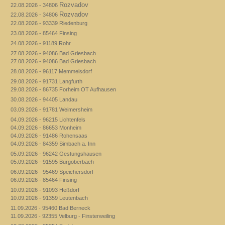
Rozvadov
22.08.2026 - 34806
Rozvadov
22.08.2026 - 34806
22.08.2026 - 93339 Riedenburg
23.08.2026 - 85464 Finsing
24.08.2026 - 91189 Rohr
27.08.2026 - 94086 Bad Griesbach
27.08.2026 - 94086 Bad Griesbach
28.08.2026 - 96117 Memmelsdorf
29.08.2026 - 91731 Langfurth
29.08.2026 - 86735 Forheim OT Aufhausen
30.08.2026 - 94405 Landau
03.09.2026 - 91781 Weimersheim
04.09.2026 - 96215 Lichtenfels
04.09.2026 - 86653 Monheim
04.09.2026 - 91486 Rohensaas
04.09.2026 - 84359 Simbach a. Inn
05.09.2026 - 96242 Gestungshausen
05.09.2026 - 91595 Burgoberbach
06.09.2026 - 95469 Speichersdorf
06.09.2026 - 85464 Finsing
10.09.2026 - 91093 Heßdorf
10.09.2026 - 91359 Leutenbach
11.09.2026 - 95460 Bad Berneck
11.09.2026 - 92355 Velburg - Finsterweiling