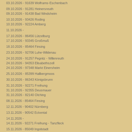
03.10.2026 - 91639 Wolframs-Eschenbach
09.10.2026 - 91281 Heinersreuth
09.10.2026 - 91438 Bad Windsheim
10.10.2026 - 93426 Roding
10.10.2026 - 92224 Amberg
11.10.2026 -
17.10.2026 - 86456 Lützelburg
17.10.2026 - 93345 Großmuß
18.10.2026 - 85464 Finsing
23.10.2026 - 92706 Luhe-Wildenau
24.10.2026 - 91257 Pegnitz - Willenreuth
24.10.2026 - 94353 Elisabethszell
24.10.2026 - 97348 Markt Einersheim
25.10.2026 - 85399 Hallbergmoos
30.10.2026 - 86343 Königsbrunn
31.10.2026 - 92271 Freihung
31.10.2026 - 92355 Deusmauer
31.10.2026 - 82140 Olching
08.11.2026 - 85464 Finsing
12.11.2026 - 90402 Nürnberg
13.11.2026 - 90542 Eckental
14.11.2026 -
14.11.2026 - 92271 Freihung - Tanzfleck
15.11.2026 - 85049 Ingolstadt