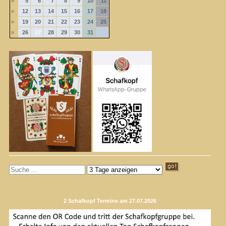
»
5
6
7
8
9
10
11
»
12
13
14
15
16
17
18
»
19
20
21
22
23
24
25
»
26
27
28
29
30
31
2 Schafkopf Termine am 27.07.2026