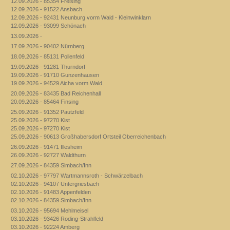
12.09.2026 - 85354 Freising
12.09.2026 - 91522 Ansbach
12.09.2026 - 92431 Neunburg vorm Wald - Kleinwinklarn
12.09.2026 - 93099 Schönach
13.09.2026 -
17.09.2026 - 90402 Nürnberg
18.09.2026 - 85131 Pollenfeld
19.09.2026 - 91281 Thurndorf
19.09.2026 - 91710 Gunzenhausen
19.09.2026 - 94529 Aicha vorm Wald
20.09.2026 - 83435 Bad Reichenhall
20.09.2026 - 85464 Finsing
25.09.2026 - 91352 Pautzfeld
25.09.2026 - 97270 Kist
25.09.2026 - 97270 Kist
25.09.2026 - 90613 Großhabersdorf Ortsteil Oberreichenbach
26.09.2026 - 91471 Illesheim
26.09.2026 - 92727 Waldthurn
27.09.2026 - 84359 Simbach/Inn
02.10.2026 - 97797 Wartmannsroth - Schwärzelbach
02.10.2026 - 94107 Untergriesbach
02.10.2026 - 91483 Appenfelden
02.10.2026 - 84359 Simbach/Inn
03.10.2026 - 95694 Mehlmeisel
03.10.2026 - 93426 Roding-Strahlfeld
03.10.2026 - 92224 Amberg