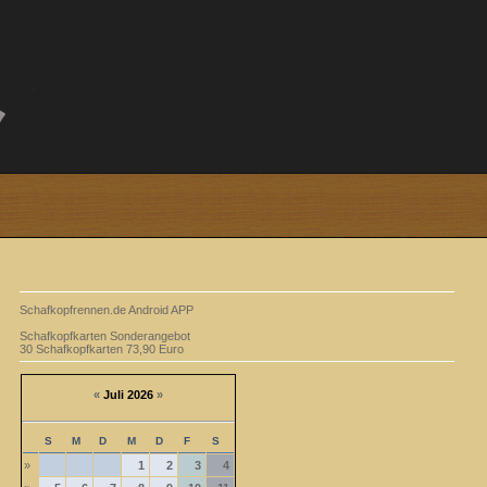
Schafkopfrennen.de Android APP
Schafkopfkarten Sonderangebot
30 Schafkopfkarten 73,90 Euro
«
Juli 2026
»
S
M
D
M
D
F
S
»
1
2
3
4