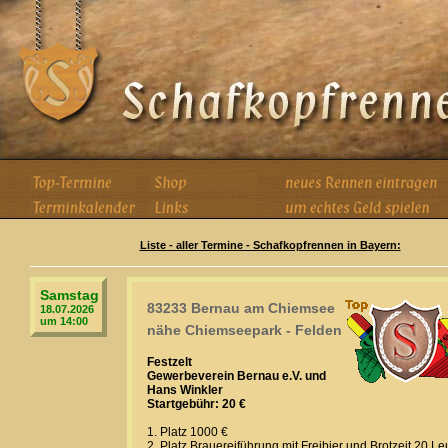
Liste - aller Termine - Schafkopfrennen in Bayern:
Samstag
83233 Bernau am Chiemsee
18.07.2026
um 14:00
nähe Chiemseepark - Felden
Festzelt
Gewerbeverein Bernau e.V. und
Hans Winkler
Startgebühr: 20 €
1. Platz 1000 €
2. Platz Brauereiführung mit Freibier und Brotzeit 20 Le