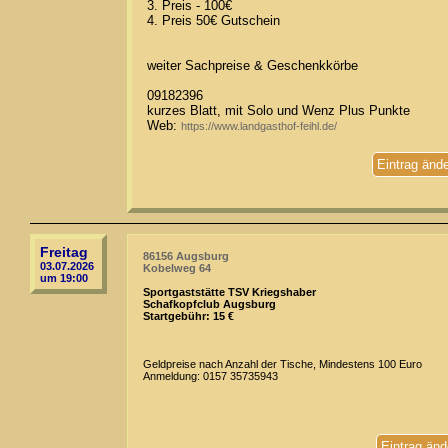
3. Preis - 100€
4. Preis 50€ Gutschein
weiter Sachpreise & Geschenkkörbe
09182396
kurzes Blatt, mit Solo und Wenz Plus Punkte
Web:
https://www.landgasthof-feihl.de/
Eintrag änd
Freitag
86156 Augsburg
03.07.2026
Kobelweg 64
um 19:00
Sportgaststätte TSV Kriegshaber
Schafkopfclub Augsburg
Startgebühr: 15 €
Geldpreise nach Anzahl der Tische, Mindestens 100 Euro
Anmeldung: 0157 35735943
Eintrag änd