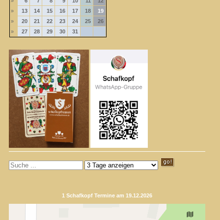
»
6
7
8
9
10
11
12
»
13
14
15
16
17
18
19
»
20
21
22
23
24
25
26
»
27
28
29
30
31
1 Schafkopf Termine am 19.12.2026