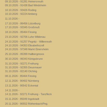
09.10.2026 - 91281 Heinersreuth
09.10.2026 - 91438 Bad Windsheim
10.10.2026 - 93426 Roding
10.10.2026 - 92224 Amberg
11.10.2026 -
17.10.2026 - 86456 Lützelburg
17.10.2026 - 93345 Großmuß
18.10.2026 - 85464 Finsing
23.10.2026 - 92706 Luhe-Wildenau
24.10.2026 - 91257 Pegnitz - Willenreuth
24.10.2026 - 94353 Elisabethszell
24.10.2026 - 97348 Markt Einersheim
25.10.2026 - 85399 Hallbergmoos
30.10.2026 - 86343 Königsbrunn
31.10.2026 - 92271 Freihung
31.10.2026 - 92355 Deusmauer
31.10.2026 - 82140 Olching
08.11.2026 - 85464 Finsing
12.11.2026 - 90402 Nürnberg
13.11.2026 - 90542 Eckental
14.11.2026 -
14.11.2026 - 92271 Freihung - Tanzfleck
15.11.2026 - 85049 Ingolstadt
20.11.2026 - 90552 Röthenbach/Peg.