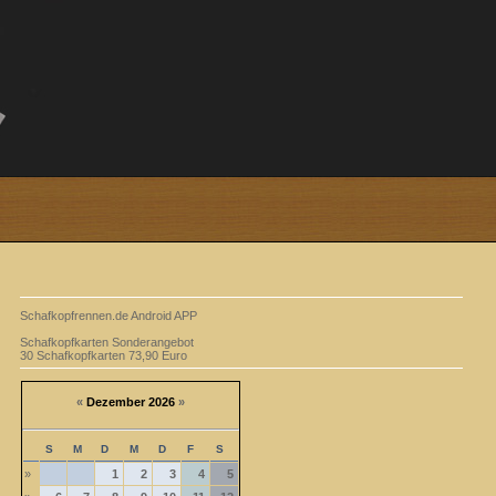
Schafkopfrennen.de Android APP
Schafkopfkarten Sonderangebot
30 Schafkopfkarten 73,90 Euro
«
Dezember 2026
»
S
M
D
M
D
F
S
»
1
2
3
4
5