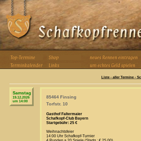
Liste - aller Termine - 
Samstag
85464 Finsing
19.12.2026
um 14:00
Torfstr. 10
Gasthof Faltermaier
Schafkopf-Club Bayern
Startgebühr: 25 €
Weihnachtsfeier
14:00 Uhr Schafkopf-Turnier
4 Runden a 20 Spiele (Startg.: € 25,00)