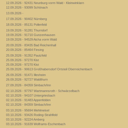
12.09.2026 - 92431 Neunburg vorm Wald - Kleinwinklarn
12.09.2026 - 93099 Schönach
13.09.2026 -
17.09.2026 - 90402 Nürnberg
18.09.2026 - 85131 Pollenfeld
19.09.2026 - 91281 Thurndorf
19.09.2026 - 91710 Gunzenhausen
19.09.2026 - 94529 Aicha vorm Wald
20.09.2026 - 83435 Bad Reichenhall
20.09.2026 - 85464 Finsing
25.09.2026 - 91352 Pautzfeld
25.09.2026 - 97270 Kist
25.09.2026 - 97270 Kist
25.09.2026 - 90613 Großhabersdorf Ortsteil Oberreichenbach
26.09.2026 - 91471 Illesheim
26.09.2026 - 92727 Waldthurn
27.09.2026 - 84359 Simbach/Inn
02.10.2026 - 97797 Wartmannsroth - Schwärzelbach
02.10.2026 - 94107 Untergriesbach
02.10.2026 - 91483 Appenfelden
02.10.2026 - 84359 Simbach/Inn
03.10.2026 - 95694 Mehlmeisel
03.10.2026 - 93426 Roding-Strahlfeld
03.10.2026 - 92224 Amberg
03.10.2026 - 91639 Wolframs-Eschenbach