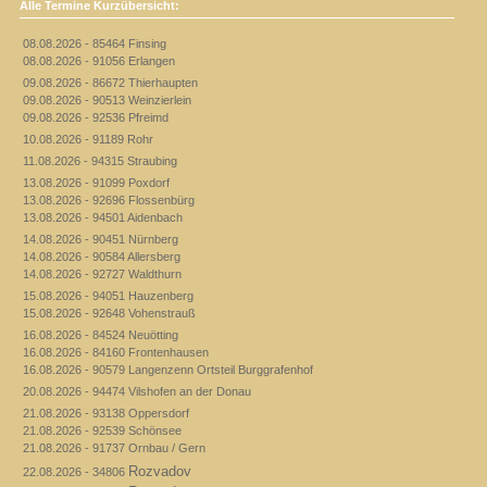
Alle Termine Kurzübersicht:
08.08.2026 - 85464 Finsing
08.08.2026 - 91056 Erlangen
09.08.2026 - 86672 Thierhaupten
09.08.2026 - 90513 Weinzierlein
09.08.2026 - 92536 Pfreimd
10.08.2026 - 91189 Rohr
11.08.2026 - 94315 Straubing
13.08.2026 - 91099 Poxdorf
13.08.2026 - 92696 Flossenbürg
13.08.2026 - 94501 Aidenbach
14.08.2026 - 90451 Nürnberg
14.08.2026 - 90584 Allersberg
14.08.2026 - 92727 Waldthurn
15.08.2026 - 94051 Hauzenberg
15.08.2026 - 92648 Vohenstrauß
16.08.2026 - 84524 Neuötting
16.08.2026 - 84160 Frontenhausen
16.08.2026 - 90579 Langenzenn Ortsteil Burggrafenhof
20.08.2026 - 94474 Vilshofen an der Donau
21.08.2026 - 93138 Oppersdorf
21.08.2026 - 92539 Schönsee
21.08.2026 - 91737 Ornbau / Gern
Rozvadov
22.08.2026 - 34806