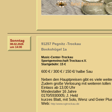
Sonntag
91257 Pegnitz -Trockau
08.02.2026
um 14:00
Bockshügel 1a
Music-Center-Trockau
Sportgemeinschaft Trockau e.V.
Startgebühr: 15 €
600 € / 300 € / 150 €/ halbe Sau
Neben den Hauptpreisen gibt es viele weite
Zudem große Verlosung mit weiteren tollen P
Einlass ab 13.00 Uhr
Mindestalter 16 Jahre
0170/5930005; J. Held
kurzes Blatt, mit Solo, Wenz und Geier Plu
Web:
http:\www.sgtrockau.de