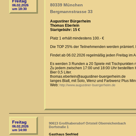
Freitag
80339 München
06.02.2026
um 18:30
Bergmannstrasse 33
Augustiner Bürgerheim
Thomas Eberlein
Startgebühr: 15 €
Platz 1 erhält mindestens 100.- €
Die TOP 25% der Teilnehmenden werden prämiert. Di
Findet ab 06.02.2026 regelmäßig jeden Freitag im A
Es werden 3 Runden a 20 Spiele mit Tischpunkten 
Zu jedem zwischen 17:00 und 18:00 Uhr bestellten H
Bier 0,5 Liter.
thomas.eberlein@augustiner-buergerheim.de
langes Blatt, mit Solo, Wenz und Farbwenz Plus Mi
Web:
http://www.augustiner-buergerheim.de
Freitag
90613 Großhabersdorf Ortsteil Oberreichenbach
06.02.2026
Dorfstraße 1
um 14:00
Gasthaus Seefried