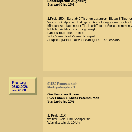
Schafkopfclub Augsburg
Startgebühr: 15 €
1.Preis 150,- Euro ab 9 Tischen garantiert. Bis zu 8 Tische
Weitere Geldpreise absteigend. Anmeldung, gerne auch telef
Minuten wird kein neuer Tisch eröffnet, außer es kommen we
leibliche Wohl ist bestens gesorgt.
Langes Blatt, plus - minus
Solo, Wenz, Farb-Wenz, Rufspiel
Ansprechpartner: Yervant Sarioglu, 017621056398
Freitag
91580 Petersaurach
06.02.2026
Markgrafenplatz 1
um 20:00
Gasthaus zur Krone
FCN Fanclub Krone Petersaurach
Startgebühr: 10 €
1. Preis 111€
weitere Geld- und Sachpreise!
Warmkarteln ab 19 Uhr