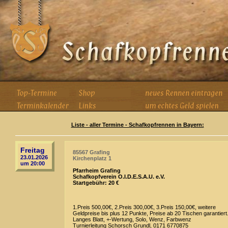
Liste - aller Termine - Schafkopfrennen in Bayern:
Freitag
85567 Grafing
23.01.2026
Kirchenplatz 1
um 20:00
Pfarrheim Grafing
Schafkopfverein O.I.D.E.S.A.U. e.V.
Startgebühr: 20 €
1.Preis 500,00€, 2.Preis 300,00€, 3.Preis 150,00€, weitere
Geldpreise bis plus 12 Punkte, Preise ab 20 Tischen garantiert
Langes Blatt, +-Wertung, Solo, Wenz, Farbwenz
Turnierleitung Schorsch Grundl, 0171 6770875