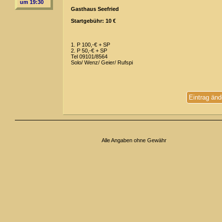
um 19:30
Gasthaus Seefried
Startgebühr: 10 €
1. P 100,-€ + SP
2. P 50,-€ + SP
Tel 09101/8564
Solo/ Wenz/ Geier/ Rufspi
Eintrag änd
Alle Angaben ohne Gewähr