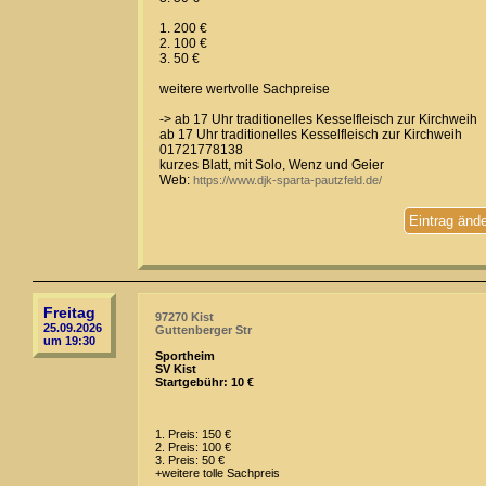
1. 200 €
2. 100 €
3. 50 €
weitere wertvolle Sachpreise
-> ab 17 Uhr traditionelles Kesselfleisch zur Kirchweih
ab 17 Uhr traditionelles Kesselfleisch zur Kirchweih
01721778138
kurzes Blatt, mit Solo, Wenz und Geier
Web:
https://www.djk-sparta-pautzfeld.de/
Eintrag änd
Freitag
97270 Kist
25.09.2026
Guttenberger Str
um 19:30
Sportheim
SV Kist
Startgebühr: 10 €
1. Preis: 150 €
2. Preis: 100 €
3. Preis: 50 €
+weitere tolle Sachpreis