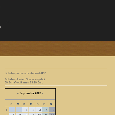
Schafkopfrennen.de Android APP
Schafkopfkarten Sonderangebot
30 Schafkopfkarten 73,90 Euro
«
September 2026
»
S
M
D
M
D
F
S
»
1
2
3
4
5