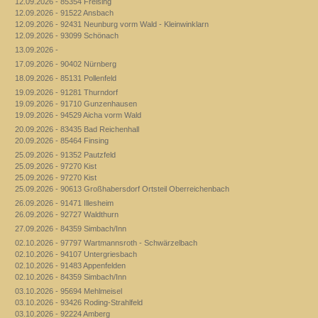
12.09.2026 - 85354 Freising
12.09.2026 - 91522 Ansbach
12.09.2026 - 92431 Neunburg vorm Wald - Kleinwinklarn
12.09.2026 - 93099 Schönach
13.09.2026 -
17.09.2026 - 90402 Nürnberg
18.09.2026 - 85131 Pollenfeld
19.09.2026 - 91281 Thurndorf
19.09.2026 - 91710 Gunzenhausen
19.09.2026 - 94529 Aicha vorm Wald
20.09.2026 - 83435 Bad Reichenhall
20.09.2026 - 85464 Finsing
25.09.2026 - 91352 Pautzfeld
25.09.2026 - 97270 Kist
25.09.2026 - 97270 Kist
25.09.2026 - 90613 Großhabersdorf Ortsteil Oberreichenbach
26.09.2026 - 91471 Illesheim
26.09.2026 - 92727 Waldthurn
27.09.2026 - 84359 Simbach/Inn
02.10.2026 - 97797 Wartmannsroth - Schwärzelbach
02.10.2026 - 94107 Untergriesbach
02.10.2026 - 91483 Appenfelden
02.10.2026 - 84359 Simbach/Inn
03.10.2026 - 95694 Mehlmeisel
03.10.2026 - 93426 Roding-Strahlfeld
03.10.2026 - 92224 Amberg