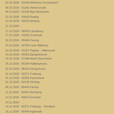
03.10.2026 - 91639 Wolframs-Eschenbach
09.10.2026 - 91281 Heinersreuth
09.10.2026 - 91438 Bad Windsheim
10.10.2026 - 93426 Roding
10.10.2026 - 92224 Amberg
11.10.2026 -
17.10.2026 - 86456 Lützelburg
17.10.2026 - 93345 Großmuß
18.10.2026 - 85464 Finsing
23.10.2026 - 92706 Luhe-Wildenau
24.10.2026 - 91257 Pegnitz - Willenreuth
24.10.2026 - 94353 Elisabethszell
24.10.2026 - 97348 Markt Einersheim
25.10.2026 - 85399 Hallbergmoos
30.10.2026 - 86343 Königsbrunn
31.10.2026 - 92271 Freihung
31.10.2026 - 92355 Deusmauer
31.10.2026 - 82140 Olching
08.11.2026 - 85464 Finsing
12.11.2026 - 90402 Nürnberg
13.11.2026 - 90542 Eckental
14.11.2026 -
14.11.2026 - 92271 Freihung - Tanzfleck
15.11.2026 - 85049 Ingolstadt