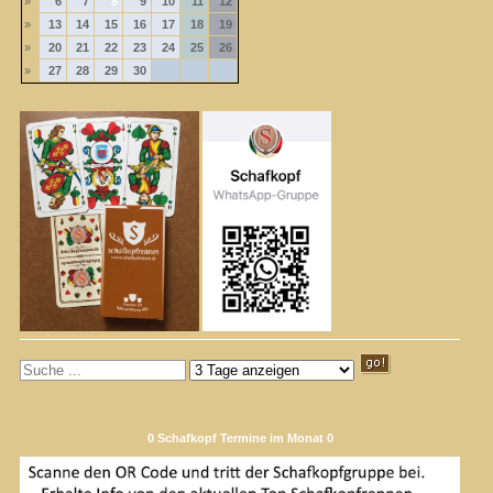
»
6
7
8
9
10
11
12
»
13
14
15
16
17
18
19
»
20
21
22
23
24
25
26
»
27
28
29
30
0 Schafkopf Termine im Monat 0