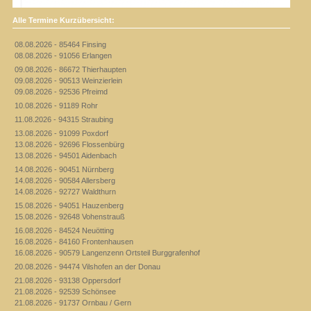
Alle Termine Kurzübersicht:
08.08.2026 - 85464 Finsing
08.08.2026 - 91056 Erlangen
09.08.2026 - 86672 Thierhaupten
09.08.2026 - 90513 Weinzierlein
09.08.2026 - 92536 Pfreimd
10.08.2026 - 91189 Rohr
11.08.2026 - 94315 Straubing
13.08.2026 - 91099 Poxdorf
13.08.2026 - 92696 Flossenbürg
13.08.2026 - 94501 Aidenbach
14.08.2026 - 90451 Nürnberg
14.08.2026 - 90584 Allersberg
14.08.2026 - 92727 Waldthurn
15.08.2026 - 94051 Hauzenberg
15.08.2026 - 92648 Vohenstrauß
16.08.2026 - 84524 Neuötting
16.08.2026 - 84160 Frontenhausen
16.08.2026 - 90579 Langenzenn Ortsteil Burggrafenhof
20.08.2026 - 94474 Vilshofen an der Donau
21.08.2026 - 93138 Oppersdorf
21.08.2026 - 92539 Schönsee
21.08.2026 - 91737 Ornbau / Gern