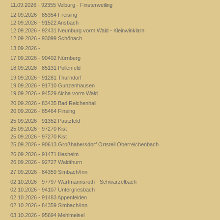
11.09.2026 - 92355 Velburg - Finsterweiling
12.09.2026 - 85354 Freising
12.09.2026 - 91522 Ansbach
12.09.2026 - 92431 Neunburg vorm Wald - Kleinwinklarn
12.09.2026 - 93099 Schönach
13.09.2026 -
17.09.2026 - 90402 Nürnberg
18.09.2026 - 85131 Pollenfeld
19.09.2026 - 91281 Thurndorf
19.09.2026 - 91710 Gunzenhausen
19.09.2026 - 94529 Aicha vorm Wald
20.09.2026 - 83435 Bad Reichenhall
20.09.2026 - 85464 Finsing
25.09.2026 - 91352 Pautzfeld
25.09.2026 - 97270 Kist
25.09.2026 - 97270 Kist
25.09.2026 - 90613 Großhabersdorf Ortsteil Oberreichenbach
26.09.2026 - 91471 Illesheim
26.09.2026 - 92727 Waldthurn
27.09.2026 - 84359 Simbach/Inn
02.10.2026 - 97797 Wartmannsroth - Schwärzelbach
02.10.2026 - 94107 Untergriesbach
02.10.2026 - 91483 Appenfelden
02.10.2026 - 84359 Simbach/Inn
03.10.2026 - 95694 Mehlmeisel