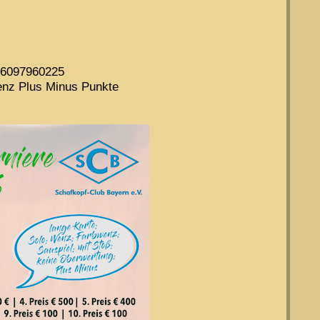
016097960225
enz Plus Minus Punkte