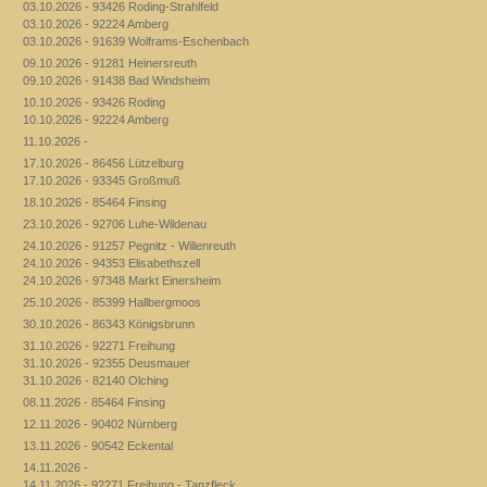
03.10.2026 - 93426 Roding-Strahlfeld
03.10.2026 - 92224 Amberg
03.10.2026 - 91639 Wolframs-Eschenbach
09.10.2026 - 91281 Heinersreuth
09.10.2026 - 91438 Bad Windsheim
10.10.2026 - 93426 Roding
10.10.2026 - 92224 Amberg
11.10.2026 -
17.10.2026 - 86456 Lützelburg
17.10.2026 - 93345 Großmuß
18.10.2026 - 85464 Finsing
23.10.2026 - 92706 Luhe-Wildenau
24.10.2026 - 91257 Pegnitz - Willenreuth
24.10.2026 - 94353 Elisabethszell
24.10.2026 - 97348 Markt Einersheim
25.10.2026 - 85399 Hallbergmoos
30.10.2026 - 86343 Königsbrunn
31.10.2026 - 92271 Freihung
31.10.2026 - 92355 Deusmauer
31.10.2026 - 82140 Olching
08.11.2026 - 85464 Finsing
12.11.2026 - 90402 Nürnberg
13.11.2026 - 90542 Eckental
14.11.2026 -
14.11.2026 - 92271 Freihung - Tanzfleck