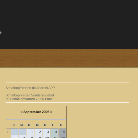
Schafkopfrennen.de Android APP
Schafkopfkarten Sonderangebot
30 Schafkopfkarten 73,90 Euro
«
September 2026
»
S
M
D
M
D
F
S
»
1
2
3
4
5