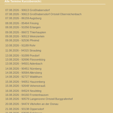
Alle Termine Kurzübersicht:
07.08.2026 - 90613 Großhabersdorf
07.08.2026 - 90613 Großhabersdorf Ortsteil Oberreichenbach
07.08.2026 - 86159 Augsburg
08.08.2026 - 85464 Finsing
08.08.2026 - 91056 Erlangen
09.08.2026 - 86672 Thierhaupten
09.08.2026 - 90513 Weinzierlein
09.08.2026 - 92536 Pfreimd
10.08.2026 - 91189 Rohr
11.08.2026 - 94315 Straubing
13.08.2026 - 91099 Poxdorf
13.08.2026 - 92696 Flossenbürg
13.08.2026 - 94501 Aidenbach
14.08.2026 - 90451 Nürnberg
14.08.2026 - 90584 Allersberg
14.08.2026 - 92727 Waldthurn
15.08.2026 - 94051 Hauzenberg
15.08.2026 - 92648 Vohenstrauß
16.08.2026 - 84524 Neuötting
16.08.2026 - 84160 Frontenhausen
16.08.2026 - 90579 Langenzenn Ortsteil Burggrafenhof
20.08.2026 - 94474 Vilshofen an der Donau
21.08.2026 - 93138 Oppersdorf
21.08.2026 - 92539 Schönsee